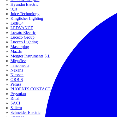
Hyundai Electric
igus
Juice Technology
Kingfisher Lighting
LedsC4
LEDVANCE
Lovato Electric
Luceco Group
Luceco Lighting
Masterplug
Mazda
Megger Instruments S.L.
Miguélez
mmconecta
Nexans
Niessen
ORBIS
Pemsa
PHOENIX CONTACT, S.A.U.
Prysmian
Rittal
SACI
Salicru
Schneider Electric