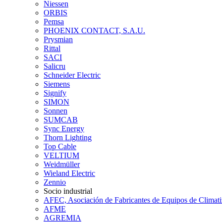
Niessen
ORBIS
Pemsa
PHOENIX CONTACT, S.A.U.
Prysmian
Rittal
SACI
Salicru
Schneider Electric
Siemens
Signify
SIMON
Sonnen
SUMCAB
Sync Energy
Thorn Lighting
Top Cable
VELTIUM
Weidmüller
Wieland Electric
Zennio
Socio industrial
AFEC, Asociación de Fabricantes de Equipos de Climati
AFME
AGREMIA