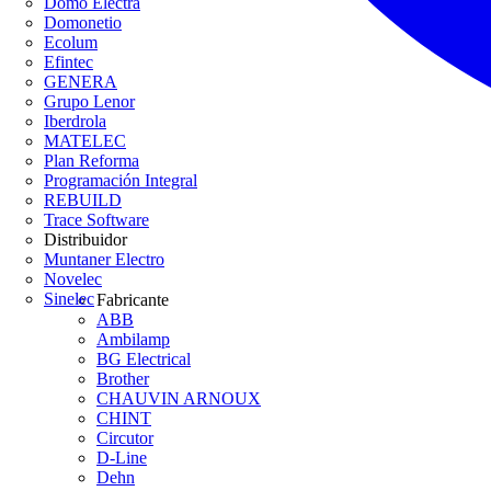
Domo Electra
Domonetio
Ecolum
Efintec
GENERA
Grupo Lenor
Iberdrola
MATELEC
Plan Reforma
Programación Integral
REBUILD
Trace Software
Distribuidor
Muntaner Electro
Novelec
Sinelec
Fabricante
ABB
Ambilamp
BG Electrical
Brother
CHAUVIN ARNOUX
CHINT
Circutor
D-Line
Dehn