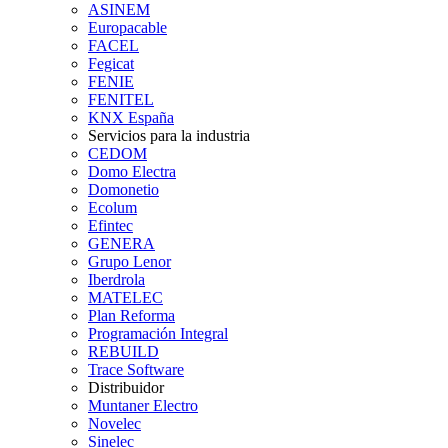
ASINEM
Europacable
FACEL
Fegicat
FENIE
FENITEL
KNX España
Servicios para la industria
CEDOM
Domo Electra
Domonetio
Ecolum
Efintec
GENERA
Grupo Lenor
Iberdrola
MATELEC
Plan Reforma
Programación Integral
REBUILD
Trace Software
Distribuidor
Muntaner Electro
Novelec
Sinelec