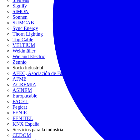
Siemens
Signify
SIMON
Sonnen
SUMCAB
Sync Energy
Thorn Lighting
Top Cable
VELTIUM
Weidmüller
Wieland Electric
Zennio
Socio industrial
AFEC, Asociación de Fabricantes de Equipos de Climatización
AFME
AGREMIA
ASINEM
Europacable
FACEL
Fegicat
FENIE
FENITEL
KNX España
Servicios para la industria
CEDOM