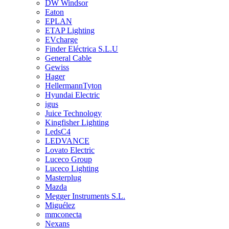
DW Windsor
Eaton
EPLAN
ETAP Lighting
EVcharge
Finder Eléctrica S.L.U
General Cable
Gewiss
Hager
HellermannTyton
Hyundai Electric
igus
Juice Technology
Kingfisher Lighting
LedsC4
LEDVANCE
Lovato Electric
Luceco Group
Luceco Lighting
Masterplug
Mazda
Megger Instruments S.L.
Miguélez
mmconecta
Nexans