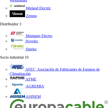
Weidmüller
Wieland Electric
Zennio
Distribuidor
3
Muntaner Electro
Novelec
Sinelec
Socio industrial
10
AFEC, Asociación de Fabricantes de Equipos de
Climatización
AFME
AGREMIA
ASINEM