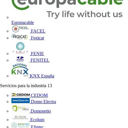
Europacable
FACEL
Fegicat
FENIE
FENITEL
KNX España
Servicios para la industria
13
CEDOM
Domo Electra
Domonetio
Ecolum
Efintec