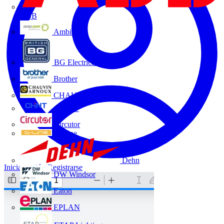
ABB
Ambilamp
BG Electrical
Brother
CHAUVIN ARNOUX
CHINT
Circutor
D-Line
Dehn
Iniciar sesión
Registrarse
DW Windsor
Eaton
EPLAN