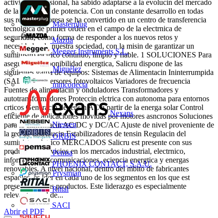
actividad profesional, ha sabido adaptarse a la evolucin del mercado
de la electrnica de potencia. Con un constante desarrollo en todas
sus reas, la empresa se ha convertido en un centro de transferencia
Masterplug
tecnolgica de primer orden en el campo de la electrnica de
seguridad, como forma de responder a los nuevos retos y
Mazda
necesidades de nuestra sociedad, con la misin de garantizar un
Megger Instruments S.L.
suministro elctrico continuo, limpio y fiable. 1 SOLUCIONES Para
asegurar la disponibilidad energtica, Salicru dispone de las
Miguélez
siguientes gama de equipos: Sistemas de Alimentacin Ininterrumpida
(SAI/UPS) Inversores fotovoltaicos Variadores de frecuencia
mmconecta
Fuentes de alimentacin y onduladores Transformadores y
autotransformadores Proteccin elctrica con autonoma para entornos
crticos Generacin de tensin AC a partir de la energa solar Control
Nexans
eficiente de aplicaciones movidas por motores asncronos Soluciones
Niessen
para la alimentacin AC/DC y DC/AC Ajuste de nivel proveniente de
la red de distribucin Estabilizadores de tensin Regulacin del
ORBIS
suministro elctrico MERCADOS Salicru est presente con sus
productos y servicios en los mercados industrial, electrnico,
Pemsa
informtico, telecomunicaciones, eciencia energtica y energas
PHOENIX CONTACT, S.A.U.
renovables. A nivel nacional, dentro del mbito de fabricantes
Prysmian
espaoles, es lder en cada uno de los segmentos en los que est
presente con sus productos. Este liderazgo es especialmente
Rittal
relevante en el de...
SACI
Abrir el PDF