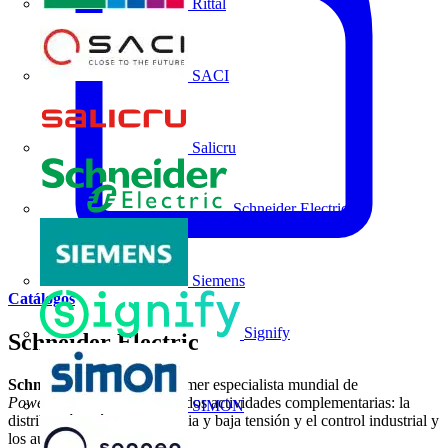
Rittal
SACI
Salicru
Schneider Electric
Siemens
Catálogos
Signify
Schneider Electric
Schneider Electric
es el primer especialista mundial de
Power&Control
, asociando dos actividades complementarias: la
SIMON
distribución eléctrica en media y baja tensión y el control industrial y
los automatismos.