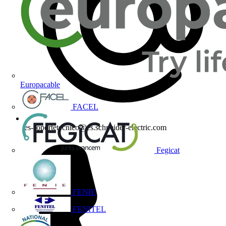
Europacable
FACEL
es-soportetecnico@es.schneider-electric.com
Fegicat
FENIE
FENITEL