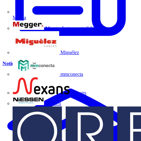
Mazda
Megger Instruments S.L.
Miguélez
Noticias
mmconecta
Nexans
Niessen