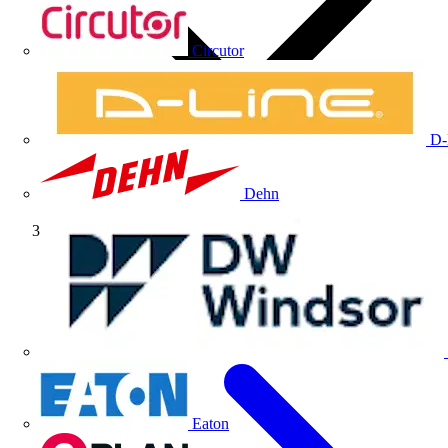
Circutor
D-
Dehn
Fabricante
Eaton