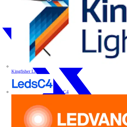
Kingfisher Lighting
LedsC4