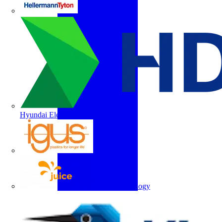
HellermannTyton
Hyundai Electric
igus
Juice Technology