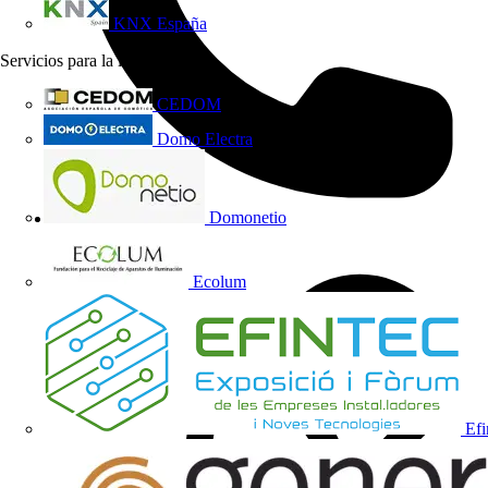
KNX España
Servicios para la industria
13
CEDOM
Domo Electra
Domonetio
934 843 100
Ecolum
Efi