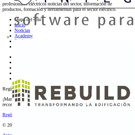
profesionales eléctricos noticias del sector, información de
productos, formación y herramientas para el sector eléctrico.
Mapa del sitio
Inicio
Noticias
Academy
Productos
Socios
Otros enlaces
Sobre Voltimum
Contacto
Catálogos
Grupo Voltimum
Regístrate en Voltimum
¡Mantente al día con las últimas noticias del sector y gana
recompensas por tus compras eléctricas!
Regístrate aquí
© 2002-
2026
Voltimum