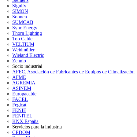
Siemens
Signify
SIMON
Sonnen
SUMCAB
Sync Energy
Thorn Lighting
Top Cable
VELTIUM
Weidmüller
Wieland Electric
Zennio
Socio industrial
AFEC, Asociación de Fabricantes de Equipos de Climatización
AFME
AGREMIA
ASINEM
Europacable
FACEL
Fegicat
FENIE
FENITEL
KNX España
Servicios para la industria
CEDOM