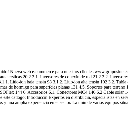
rpido! Nueva web e-commerce para nuestros clientes www.gruposinelec.
actersticas 20 2.2.1. Inversores de conexin de red 21 2.2.2. Inversores
1. Litio-ion baja tensin 98 3.1.2. Litio-ion alta tensin 102 3.2. Tabla
emas de hormign para superfcies planas 131 4.5. Soportes para terreno 
SQFlex 144 6. Accesorios 6.1. Conectores MC4 146 6.2 Cable solar 14
ste catlogo: Introduccin Expertos en distribucin, especialistas en serv
os y una amplia experiencia en el sector. La unin de varios equipos situ