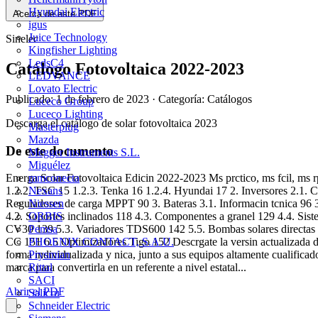
Hyundai Electric
Acerca de este PDF
igus
Juice Technology
Sinelec
Kingfisher Lighting
LedsC4
Catálogo Fotovoltaica 2022-2023
LEDVANCE
Lovato Electric
Publicado: 1 de febrero de 2023
· Categoría: Catálogos
Luceco Group
Luceco Lighting
Descarga el catálogo de solar fotovoltaica 2023
Masterplug
Mazda
De este documento
Megger Instruments S.L.
Miguélez
mmconecta
Energa Solar Fotovoltaica Edicin 2022-2023 Ms prctico, ms fcil, ms 
Nexans
1.2.2. TSC 15 1.2.3. Tenka 16 1.2.4. Hyundai 17 2. Inversores 2.1. Car
Niessen
Reguladores de carga MPPT 90 3. Bateras 3.1. Informacin tcnica 96 3.1.
ORBIS
4.2. Soportes inclinados 118 4.3. Componentes a granel 129 4.4. Sist
Pemsa
CV30 139 5.3. Variadores TDS600 142 5.5. Bombas solares directas 
PHOENIX CONTACT, S.A.U.
CC 151 6.5 Optimizadores Tigo 152 Descrgate la versin actualizada de e
Prysmian
forma individualizada y nica, junto a sus equipos altamente cualificad
Rittal
marca para convertirla en un referente a nivel estatal...
SACI
Abrir el PDF
Salicru
Schneider Electric