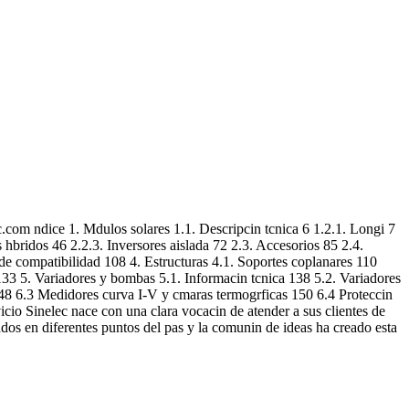
com ndice 1. Mdulos solares 1.1. Descripcin tcnica 6 1.2.1. Longi 7
 hbridos 46 2.2.3. Inversores aislada 72 2.3. Accesorios 85 2.4.
 de compatibilidad 108 4. Estructuras 4.1. Soportes coplanares 110
133 5. Variadores y bombas 5.1. Informacin tcnica 138 5.2. Variadores
8 6.3 Medidores curva I-V y cmaras termogrficas 150 6.4 Proteccin
icio Sinelec nace con una clara vocacin de atender a sus clientes de
ados en diferentes puntos del pas y la comunin de ideas ha creado esta