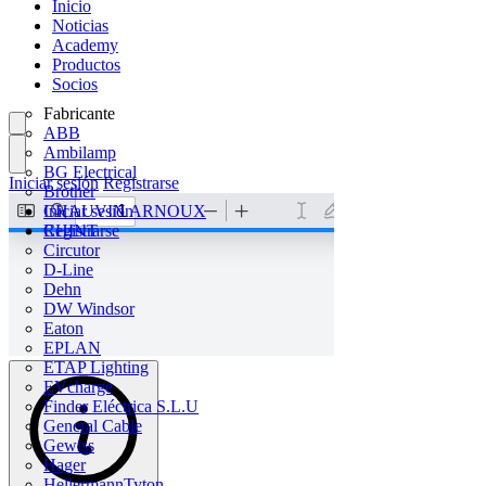
Inicio
Noticias
Academy
Productos
Socios
Fabricante
ABB
Ambilamp
BG Electrical
Iniciar sesión
Registrarse
Brother
CHAUVIN ARNOUX
Iniciar sesión
CHINT
Registrarse
Circutor
D-Line
Dehn
DW Windsor
Eaton
EPLAN
ETAP Lighting
EVcharge
Finder Eléctrica S.L.U
General Cable
Gewiss
Hager
HellermannTyton