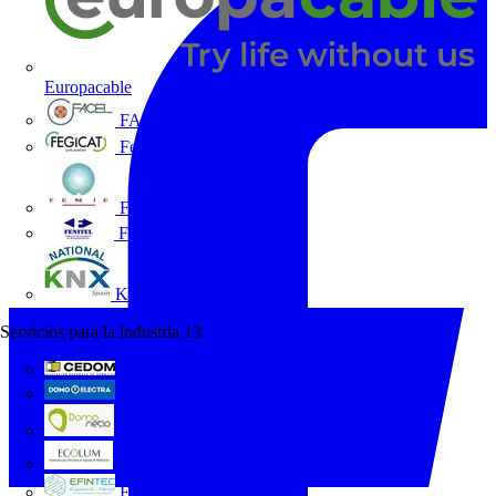
Europacable
FACEL
Fegicat
FENIE
FENITEL
KNX España
Servicios para la industria
13
CEDOM
Domo Electra
Domonetio
Ecolum
Efintec