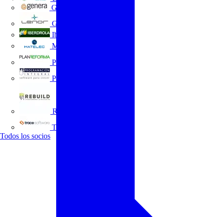
GENERA
Grupo Lenor
Iberdrola
MATELEC
Plan Reforma
Programación Integral
REBUILD
Trace Software
Todos los socios