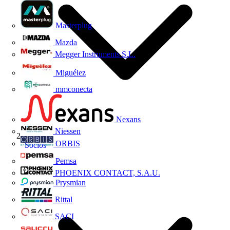
Masterplug
Mazda
Megger Instruments S.L.
Miguélez
mmconecta
Nexans
Niessen
ORBIS
Socios
Pemsa
PHOENIX CONTACT, S.A.U.
Prysmian
Rittal
SACI