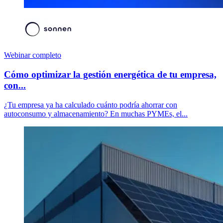
Webinar completo
Cómo optimizar la gestión energética de tu empresa,
con...
¿Tu empresa ya ha calculado cuánto podría ahorrar con
autoconsumo y almacenamiento? En muchas PYMEs, el...