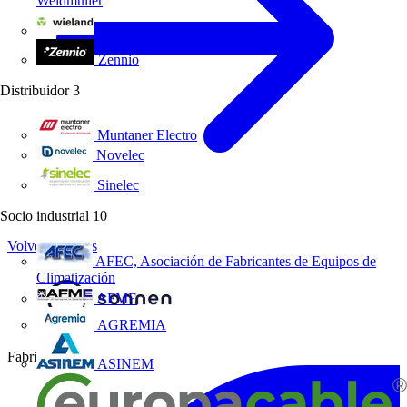
Weidmüller
Wieland Electric
Zennio
Distribuidor
3
Muntaner Electro
Novelec
Sinelec
Socio industrial
10
Volver a Socios
AFEC, Asociación de Fabricantes de Equipos de
Climatización
AFME
AGREMIA
Fabricante
ASINEM