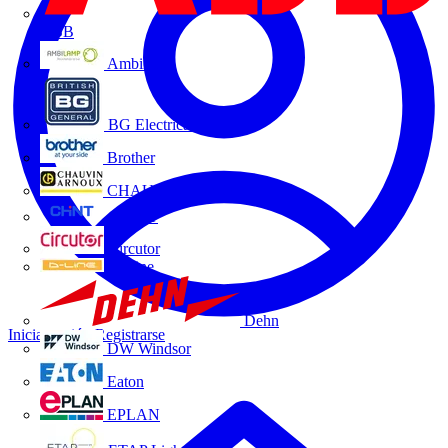
ABB
Ambilamp
BG Electrical
Brother
CHAUVIN ARNOUX
CHINT
Circutor
D-Line
Dehn
Iniciar sesión
Registrarse
DW Windsor
Eaton
EPLAN