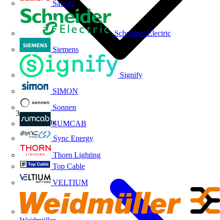
Salicru
Schneider Electric
Siemens
Signify
SIMON
Sonnen
Fabricante
SUMCAB
Sync Energy
Thorn Lighting
Top Cable
VELTIUM