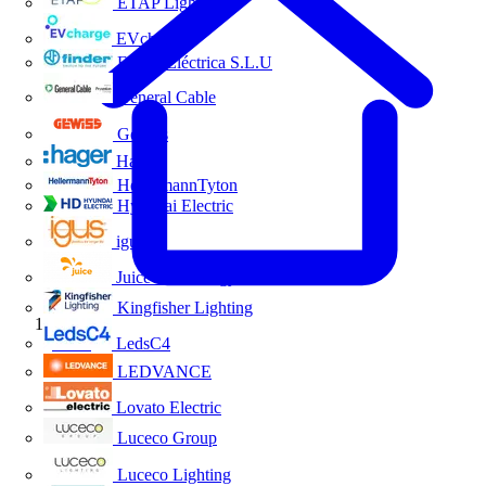
ETAP Lighting
EVcharge
Finder Eléctrica S.L.U
General Cable
Gewiss
Hager
HellermannTyton
Hyundai Electric
igus
Juice Technology
Kingfisher Lighting
Inicio
LedsC4
LEDVANCE
Lovato Electric
Luceco Group
Luceco Lighting