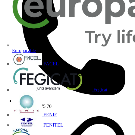
Europacable
FACEL
Fegicat
(+34) 91 655 75 70
FENIE
FENITEL