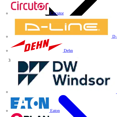
Circutor
D-
Dehn
Fabricante
Eaton