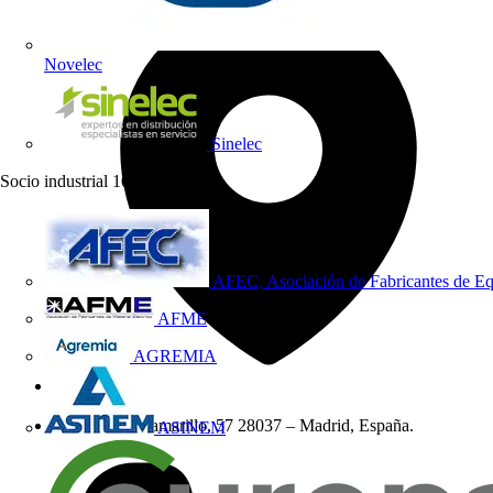
Novelec
Sinelec
Socio industrial
10
AFEC, Asociación de Fabricantes de Eq
AFME
AGREMIA
Dirección
Calle Julián Camarillo, 57 28037 – Madrid, España.
ASINEM