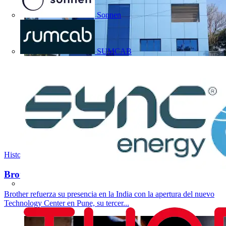
Sonnen
SUMCAB
Historias de éxito
Brother crea un nuevo centro tecnológico en la India
Brother refuerza su presencia en la India con la apertura del nuevo
Technology Center en Pune, su tercer...