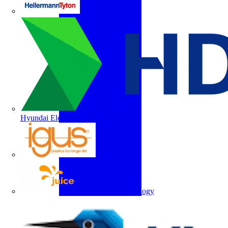
HellermannTyton
Hyundai Electric
igus
Juice Technology