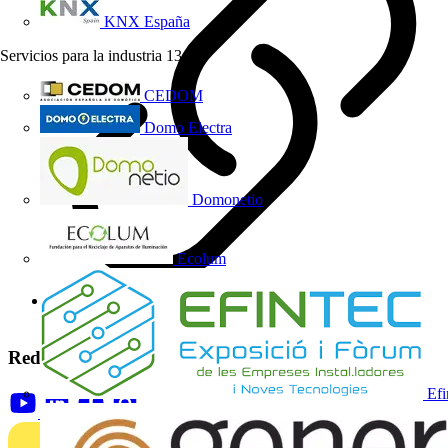
KNX España
Servicios para la industria
13
CEDOM
Domo Electra
Domonetio
Ecolum
https://www.brother.es
Redes sociales
Efi