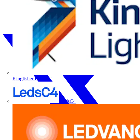
Kingfisher Lighting
LedsC4