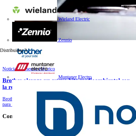
Wieland Electric
Zennio
Distribuidor
3
Noticias del sector eléctrico
Muntaner Electro
Brother alcanza un nuevo hito medioambiental con
la recogida...
Brother alcanza las 100.000 unidades de consumibles recogidos
para reciclar en España, consolidando su...
Contacto