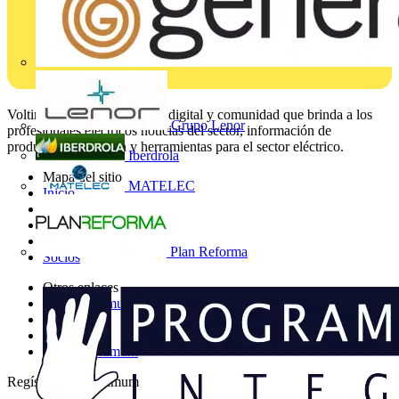
Voltimum es una plataforma digital y comunidad que brinda a los
Grupo Lenor
profesionales eléctricos noticias del sector, información de
productos, formación y herramientas para el sector eléctrico.
Iberdrola
Mapa del sitio
MATELEC
Inicio
Noticias
Academy
Productos
Plan Reforma
Socios
Otros enlaces
Sobre Voltimum
Contacto
Catálogos
Grupo Voltimum
Regístrate en Voltimum