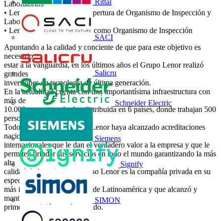
Rittal
Laboratorios
• Lenor en Neuquen, 2020 apertura de Organismo de Inspección y
Laboratorios
• Lenor Bolivia, desde 2020 como Organismo de Inspección
SACI
Apuntando a la calidad y conciente de que para este objetivo es
necesario
estar a la vanguardia, en los últimos años el Grupo Lenor realizó
Salicru
grandes
inversiones en tecnología de última generación.
En la actualidad cuenta con una importantísima infraestructura con
más de
Schneider Electric
10.000 metros cuadrados distribuida en 6 países, donde trabajan 500
personas.
Todo esto ha permitido que Lenor haya alcanzado acreditaciones
nacionales e
Siemens
internacionales que le dan el verdadero valor a la empresa y que le
permiten brindar sus servicios en todo el mundo garantizando la más
alta
Signify
calidad de los mismos, por eso Lenor es la compañía privada en su
especie
más importante y acreditada de Latinoamérica y que alcanzó y
mantiene la
SIMON
primera posición en el mercado.