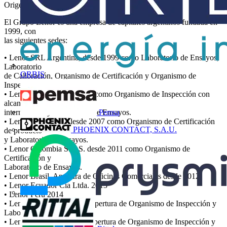
Origen de la Empresa
El Grupo Lenor es una empresa de capitales argentinos fundada en
1999, con
las siguientes sedes:
• Lenor SRL Argentina, desde 1999 como Laboratorio de Ensayos,
Laboratorio
ORBIS
de Calibración, Organismo de Certificación y Organismo de
Inspección.
• Lenor en Asia desde 2005 como Organismo de Inspección con
alcance
internacional y Laboratorio de Ensayos.
Pemsa
• Lenor Chile Ltda. desde 2007 como Organismo de Certificación
PHOENIX CONTACT, S.A.U.
de producto
y Laboratorio de Ensayos.
• Lenor Colombia S.A.S. desde 2011 como Organismo de
Certificación y
Laboratorio de Ensayos.
• Lenor Brasil, Apertura de Oficinas Comerciales desde 2012
• Lenor Ecuador Cía Ltda. 2013
• Lenor Perú 2014
• Lenor en San Juan, 2015 apertura de Organismo de Inspección y
Laboratorios
• Lenor en Córdoba, 2019 apertura de Organismo de Inspección y