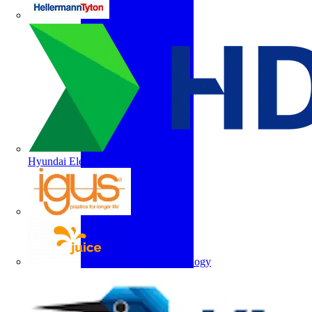
HellermannTyton
Hyundai Electric
igus
Juice Technology