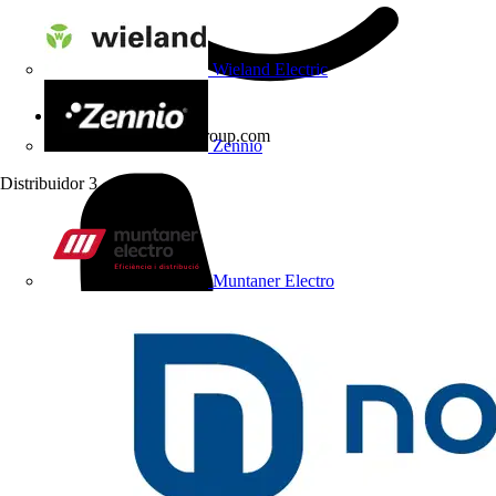
Wieland Electric
pablo.ahualli@lenorgroup.com
Zennio
Distribuidor
3
Muntaner Electro