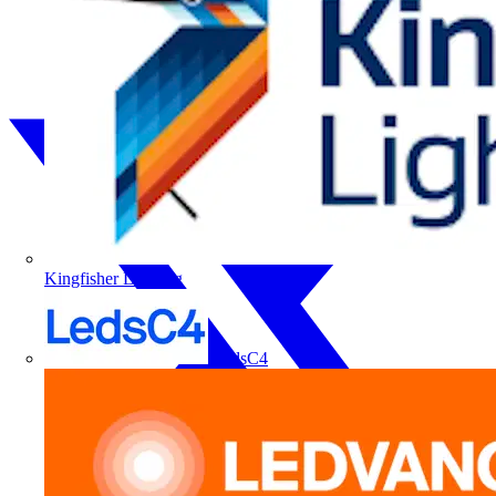
Kingfisher Lighting
LedsC4