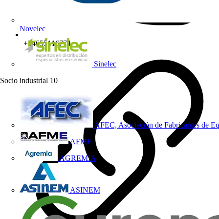
Novelec
+34655116774
Sinelec
Socio industrial
10
AFEC, Asociación de Fabricantes de Eq
AFME
AGREMIA
ASINEM