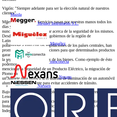
Visión: "Siempre adelante para ser la elección natural de nuestros
clientes"
Mazda
Miles de productos y Servicios pasan por nuestras manos todos los
Megger Instruments S.L.
días y
nunca nos detuvimos a pensar acerca de la seguridad de los mismos.
Desde 1998 en adelante, los gobiernos de la región de
Latinoamérica,
Miguélez
poniéndose a tono con las legislaciones de los países centrales, han
promulgado diversas Regulaciones para que determinados productos
garanticen
la seguridad de las personas y de los bienes. Como ejemplo de ésto
mmconecta
podemos
mencionar la Seguridad de un Producto Eléctrico, la migración de
Plomo en
Nexans
un Juguete para niños o si el sistema de iluminación de un automóvil
alumbra adecuadamente para evitar accidentes de tránsito.
Niessen
Bajo la consigna de buscar “soluciones que superen barreras” surge
Lenor
para Ensayar, Calibrar, Inspeccionar y Certificar Productos, Obras,
Instalaciones, Sistemas y Servicios para dar un Veredicto Confiable,
Independiente, Imparcial, Transparente y Seguro.