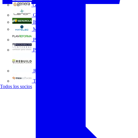
GENERA
Grupo Lenor
Iberdrola
MATELEC
Plan Reforma
Programación Integral
REBUILD
Trace Software
Todos los socios