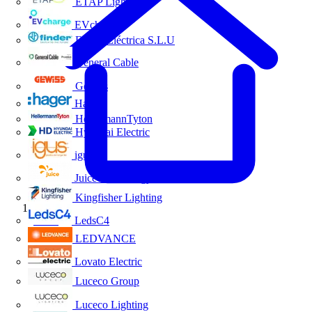
ETAP Lighting
EVcharge
Finder Eléctrica S.L.U
General Cable
Gewiss
Hager
HellermannTyton
Hyundai Electric
igus
Juice Technology
Kingfisher Lighting
Inicio
LedsC4
LEDVANCE
Lovato Electric
Luceco Group
Luceco Lighting