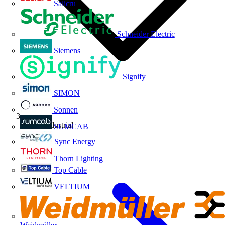
Salicru
Schneider Electric
Siemens
Signify
SIMON
Sonnen
Socio industrial
SUMCAB
Sync Energy
Thorn Lighting
Top Cable
VELTIUM