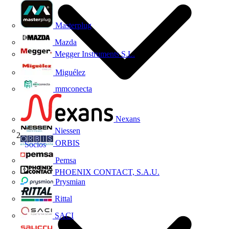
Masterplug
Mazda
Megger Instruments S.L.
Miguélez
mmconecta
Nexans
Niessen
ORBIS
Socios
Pemsa
PHOENIX CONTACT, S.A.U.
Prysmian
Rittal
SACI