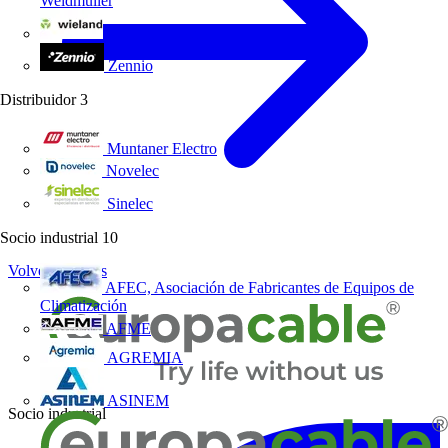
Weidmüller
Wieland Electric
Zennio
Distribuidor
3
Muntaner Electro
Novelec
Sinelec
Socio industrial
10
Volver a Socios
AFEC, Asociación de Fabricantes de Equipos de
Climatización
AFME
AGREMIA
ASINEM
Socio industrial