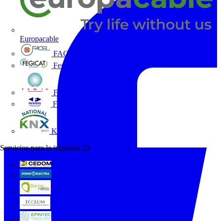
Europacable
FACEL
Fegicat
FENIE
FENITEL
KNX España
Servicios para la industria
13
CEDOM
Domo Electra
Domonetio
Ecolum
Efintec