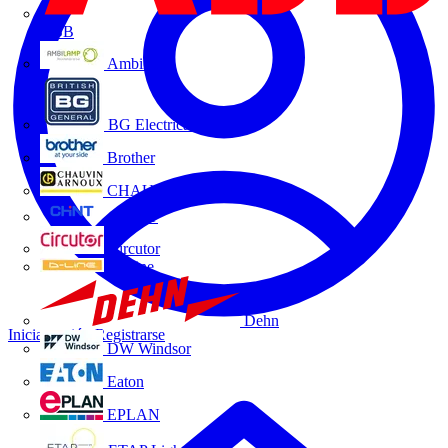
ABB
Ambilamp
BG Electrical
Brother
CHAUVIN ARNOUX
CHINT
Circutor
D-Line
Dehn
Iniciar sesión
Registrarse
DW Windsor
Eaton
EPLAN