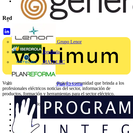
+34 938 295 577
Redes sociales
Grupo Lenor
Iberdrola
MATELEC
Voltimum es una plataforma digital y comunidad que brinda a los
Plan Reforma
profesionales eléctricos noticias del sector, información de
productos, formación y herramientas para el sector eléctrico.
Mapa del sitio
Inicio
Noticias
Academy
Productos
Socios