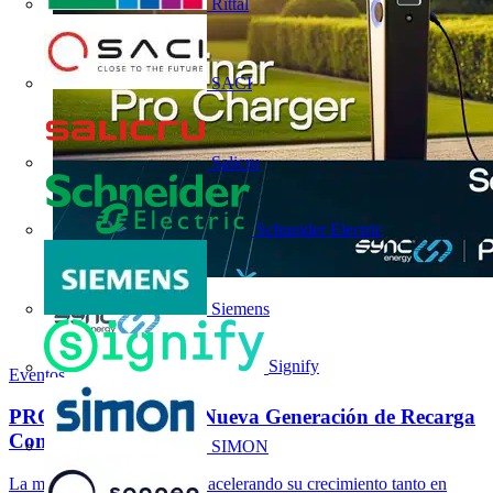
Rittal
SACI
Salicru
Schneider Electric
Siemens
Signify
Eventos
PRO CHARGER, la Nueva Generación de Recarga
Comercial AC y...
SIMON
La movilidad eléctrica sigue acelerando su crecimiento tanto en