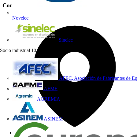
Contacto
Novelec
Sinelec
Socio industrial
10
AFEC, Asociación de Fabricantes de Eq
AFME
AGREMIA
ASINEM