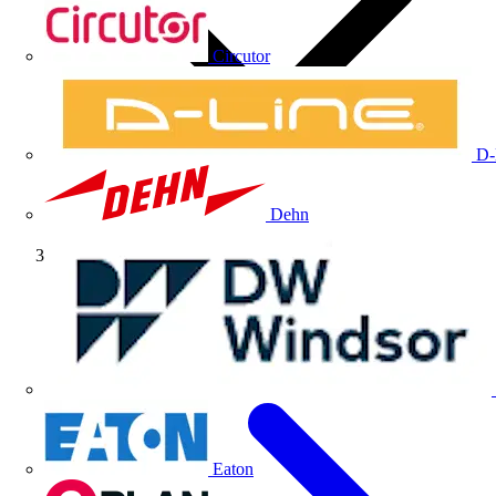
Circutor
D-
Dehn
Fabricante
Eaton