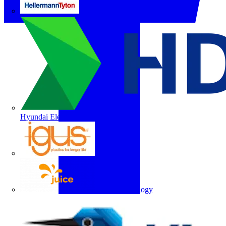
HellermannTyton
Hyundai Electric
igus
Juice Technology