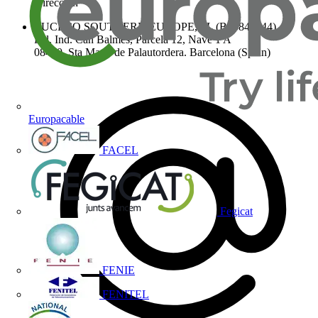
Dirección
LUCECO SOUTHERN EUROPE, SL (B66843244)
Pol. Ind. Can Balmes, Parcela 12, Nave 1 A
08460. Sta Maria de Palautordera. Barcelona (Spain)
Europacable
FACEL
Fegicat
FENIE
FENITEL