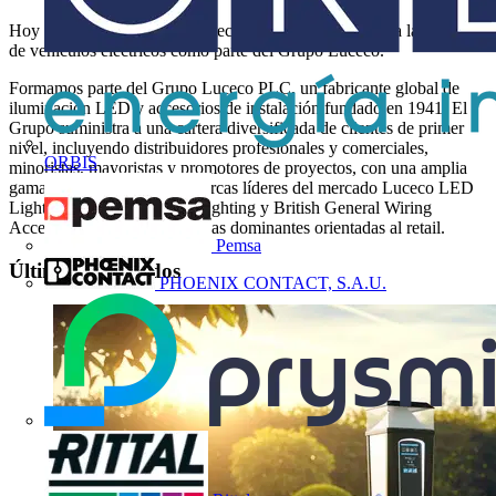
Hoy seguimos desarrollando tecnología innovadora para la recarga
de vehículos eléctricos como parte del Grupo Luceco.
Formamos parte del Grupo Luceco PLC, un fabricante global de
iluminación LED y accesorios de instalación fundado en 1941. El
Grupo suministra a una cartera diversificada de clientes de primer
nivel, incluyendo distribuidores profesionales y comerciales,
ORBIS
minoristas, mayoristas y promotores de proyectos, con una amplia
gama de productos de las marcas líderes del mercado Luceco LED
Lighting, Kingfisher LED Lighting y British General Wiring
Accessories, entre otras marcas dominantes orientadas al retail.
Pemsa
Últimos contenidos
PHOENIX CONTACT, S.A.U.