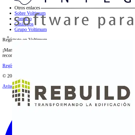
Otros enlaces
Sobre Voltimum
Contacto
Catálogos
Grupo Voltimum
Regístrate en Voltimum
¡Mantente al día con las últimas noticias del sector y gana
recompensas por tus compras eléctricas!
Regístrate aquí
© 2002-
2026
Voltimum
Aviso legal