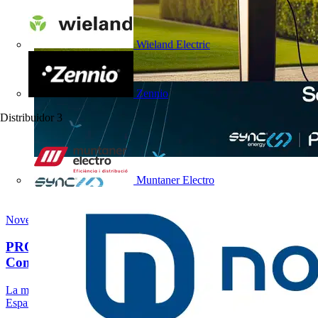
Wieland Electric
Zennio
Distribuidor
3
Muntaner Electro
Novedades de producto
PRO CHARGER, la Nueva Generación de Recarga
Comercial AC y...
La movilidad eléctrica sigue acelerando su crecimiento tanto en
España como en el resto de Europa,...