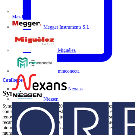
Mazda
Megger Instruments S.L.
Miguélez
mmconecta
Catálogos
Nexans
Sync Energy
Niessen
Sync Energy fue fundada en 2009 por dos emprendedores británicos
con el objetivo de mejorar nuestro mundo a través de las energías
renovables. En 2015 nos adentramos en el emocionante sector de la
recarga de vehículos eléctricos, convirtiéndonos rápidamente en
pioneros de la industria con el cargador de VE más pequeño del
mundo.