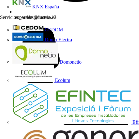
KNX España
Servicios para la industria
13
es_orders@luceco.es
CEDOM
Domo Electra
Domonetio
Ecolum
Efi