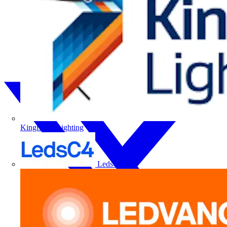
Kingfisher Lighting
LedsC4