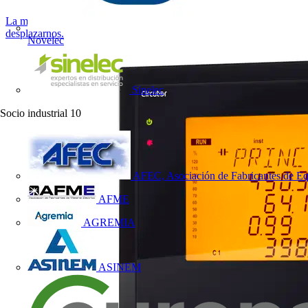
La movilidad eléctrica representa una forma más sostenible de
desplazarnos.
Novelec
Sinelec
Socio industrial
10
AFEC, Asociación de Fabricantes de Eq
AFME
AGREMIA
ASINEM