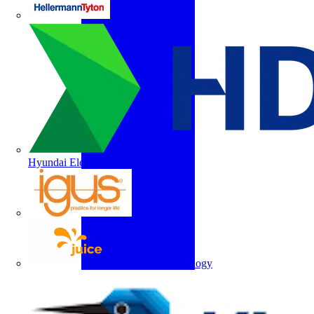
HellermannTyton
Hyundai Electric
igus
Juice Technology