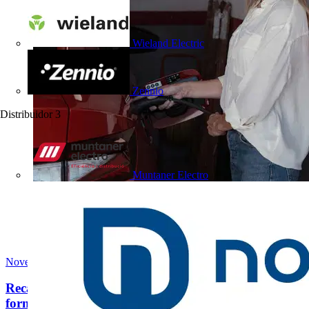
Wieland Electric
Zennio
Distribuidor
3
Muntaner Electro
Novedades técnicas
Recarga del vehículo eléctrico en casa: una nueva
forma de...