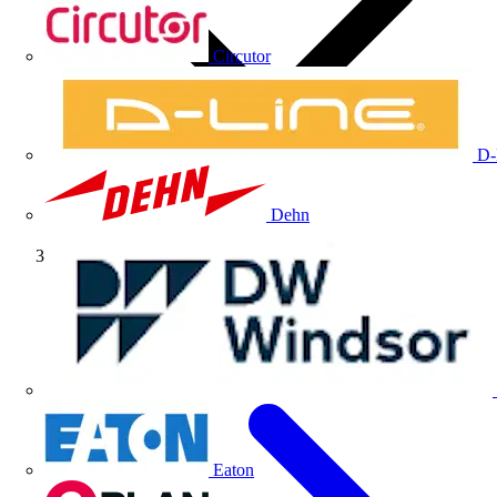
Circutor
D-
Dehn
Fabricante
Eaton