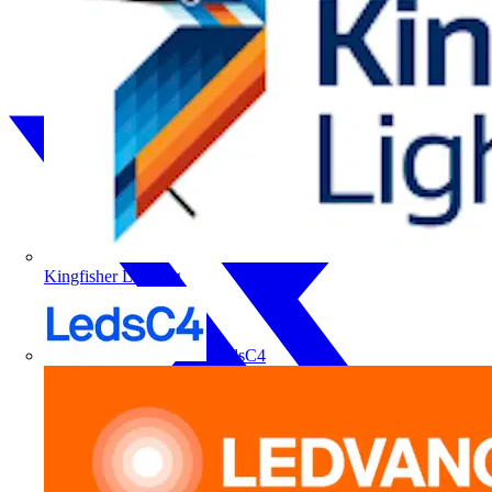
Kingfisher Lighting
LedsC4