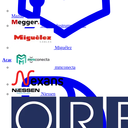
Mazda
Megger Instruments S.L.
Miguélez
Academia
mmconecta
Nexans
Niessen