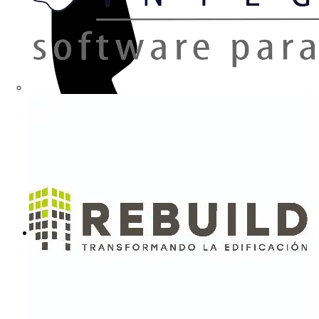
+34 937452900