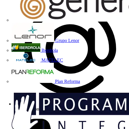
Grupo Lenor
Iberdrola
MATELEC
Plan Reforma
comunicacion@circutor.com