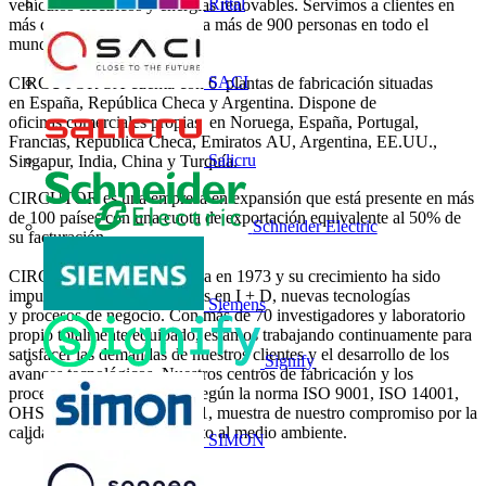
Rittal
vehículos eléctricos y energías renovables. Servimos a clientes en
más de 100 países y emplea a más de 900 personas en todo el
mundo.
SACI
CIRCUTOR SA cuenta con 6 plantas de fabricación situadas
en España, República Checa y Argentina. Dispone de
oficinas comerciales propias en Noruega, España, Portugal,
Francias, República Checa, Emiratos AU, Argentina, EE.UU.,
Salicru
Singapur, India, China y Turquía.
CIRCUTOR es una empresa en expansión que está presente en más
de 100 países con una cuota de exportación equivalente al 50% de
Schneider Electric
su facturación.
CIRCUTOR SA fue fundada en 1973 y su crecimiento ha sido
impulsado por las inversiones en I + D, nuevas tecnologías
Siemens
y procesos de negocio. Con más de 70 investigadores y laboratorio
propio totalmente equipado, estamos trabajando continuamente para
satisfacer las demandas de nuestros clientes y el desarrollo de los
Signify
avances tecnológicos. Nuestros centros de fabricación y los
procesos están certificados según la norma ISO 9001, ISO 14001,
OHSAS 18001 y ISO 50001, muestra de nuestro compromiso por la
calidad del producto y respeto al medio ambiente.
SIMON