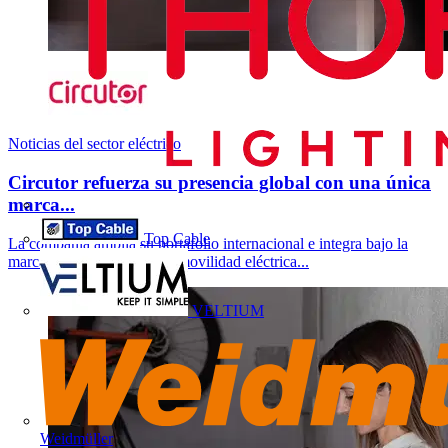
Noticias del sector eléctrico
Circutor refuerza su presencia global con una única
marca...
Top Cable
La compañía amplía su portafolio internacional e integra bajo la
marca Circutor la gama de movilidad eléctrica...
VELTIUM
Weidmüller