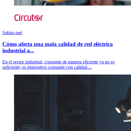
Sabías qué
Cómo afecta una mala calidad de red eléctrica
industrial a...
En el sector industrial, consumir de manera eficiente ya no es
suficiente; es imperativo consumir con calidad....