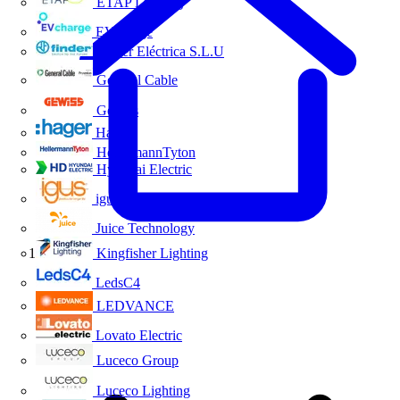
ETAP Lighting
EVcharge
Finder Eléctrica S.L.U
General Cable
Gewiss
Hager
HellermannTyton
Hyundai Electric
igus
Juice Technology
Kingfisher Lighting
Inicio
LedsC4
LEDVANCE
Lovato Electric
Luceco Group
Luceco Lighting