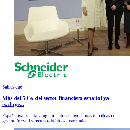
Sabías qué
Más del 50% del sector financiero español ya
excluye...
España avanza a la vanguardia de las inversiones temáticas en
gestión forestal y recursos hídricos, marcando...