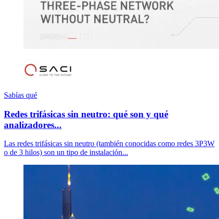
Sabías qué
Redes trifásicas sin neutro: qué son y qué
analizadores...
Las redes trifásicas sin neutro (también conocidas como redes 3P3W
o de 3 hilos) son un tipo de instalación...