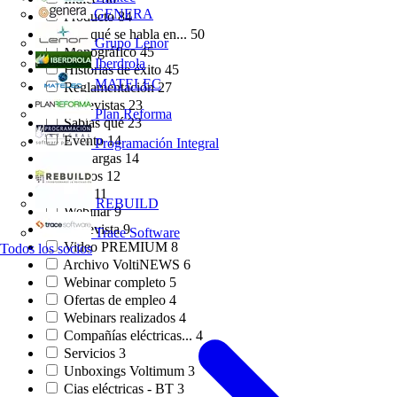
GENERA
Producto
84
¿De qué se habla en...
50
Grupo Lenor
Monográfico
45
Iberdrola
Historias de éxito
45
MATELEC
Reglamentación
27
Entrevistas
23
Plan Reforma
Sabías qué
23
Evento
14
Programación Integral
Descargas
14
Cursos
12
PDF
11
REBUILD
Webinar
9
Entrevista
9
Trace Software
Video PREMIUM
8
Todos los socios
Archivo VoltiNEWS
6
Webinar completo
5
Ofertas de empleo
4
Webinars realizados
4
Compañías eléctricas...
4
Servicios
3
Unboxings Voltimum
3
Cias eléctricas - BT
3