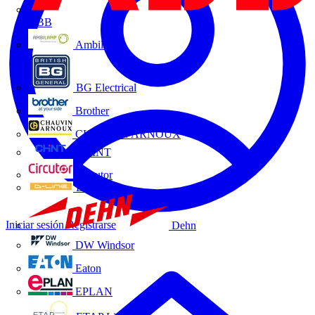
ABB
Ambilamp
BG Electrical
Brother
CHAUVIN ARNOUX
CHINT
Circutor
D-Line
Iniciar sesión
Registrarse
Dehn
DW Windsor
Eaton
EPLAN