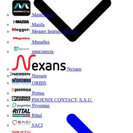
Masterplug
Mazda
Megger Instruments S.L.
Miguélez
mmconecta
Nexans
Niessen
Noticias
ORBIS
Pemsa
PHOENIX CONTACT, S.A.U.
Prysmian
Rittal
SACI