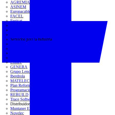
AGREMIA
ASINEM
Europacable
FACEL
Fegicat
FENIE
FENITEL
KNX España
Servicios para la industria
CEDOM
Domo Electra
Domonetio
Ecolum
Efintec
GENERA
Grupo Lenor
Iberdrola
MATELEC
Plan Reforma
Programación Integral
REBUILD
Trace Software
Distribuidor
Muntaner Electro
Novelec