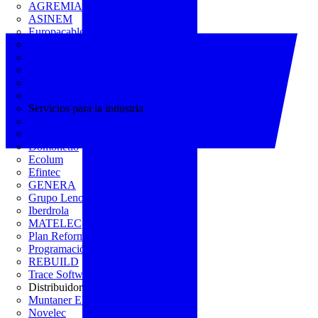
AGREMIA
ASINEM
Europacable
FACEL
Fegicat
FENIE
FENITEL
KNX España
Servicios para la industria
CEDOM
Domo Electra
Domonetio
Ecolum
Efintec
GENERA
Grupo Lenor
Iberdrola
MATELEC
Plan Reforma
Programación Integral
REBUILD
Trace Software
Distribuidor
Muntaner Electro
Novelec