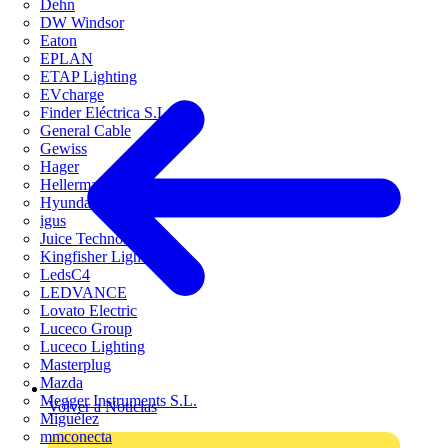
Dehn
DW Windsor
Eaton
EPLAN
ETAP Lighting
EVcharge
Finder Eléctrica S.L.U
General Cable
Gewiss
Hager
HellermannTyton
Hyundai Electric
igus
Juice Technology
Kingfisher Lighting
LedsC4
LEDVANCE
Lovato Electric
Luceco Group
Luceco Lighting
Masterplug
Mazda
Megger Instruments S.L.
Volver a Noticias
Miguélez
mmconecta