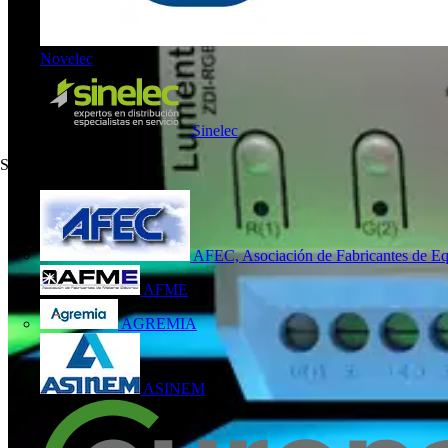
Novelec
Sinelec
Socio industrial
10
AFEC, Asociación de Fabricantes de Eq
AFME
AGREMIA
ASINEM