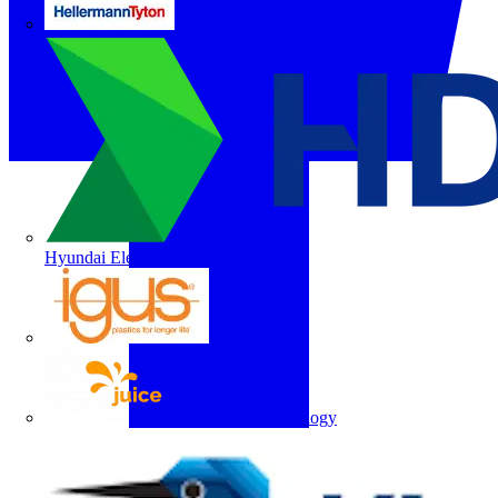
HellermannTyton
Hyundai Electric
igus
Juice Technology