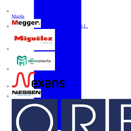
Mazda
Megger Instruments S.L.
Miguélez
mmconecta
Nexans
Niessen