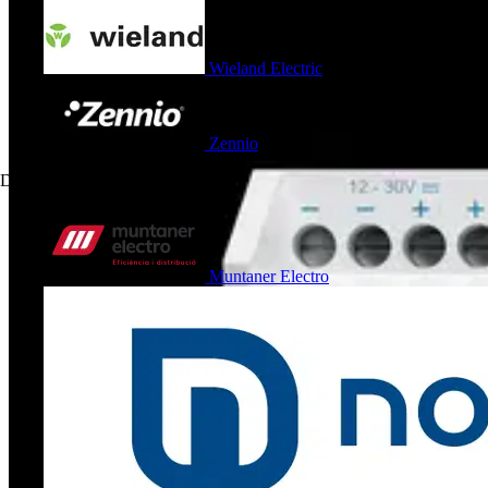
Wieland Electric
Zennio
Distribuidor
3
Muntaner Electro