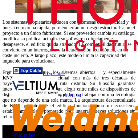
Los sistemas propietarios seducen con promesas de simplicidad y
puesta en marcha rápida, pero encierran un riesgo estructural: atan el
proyecto a un único fabricante. Si ese proveedor cambia su catálogo,
modifica su política, actualiza su software o directamente
desaparece, el edificio queda atrapado. La compatibilidad futura se
convierte en un interrogante y la actualización tecnológica, en un
coste incierto. A largo plazo, este modelo limita la capacidad del
inmueble para evolucionar.
Frente a este enfoque, los sistemas abiertos —y especialmente
Top Cable
KNX
, el estándar internacional con más de tres décadas de
trayectoria— ofrecen una ruta distinta. Su filosofía garantiza
interoperabilidad, libertad para elegir entre miles de dispositivos de
distintos fabricantes y la tranquilidad de trabajar con una tecnología
VELTIUM
que no depende de una sola marca. La arquitectura descentralizada
de KNX permite que el edificio funcione como un ecosistema
estable, ampliable y preparado para integrar nuevas soluciones sin
rehacer la instalación.
Weidmüller