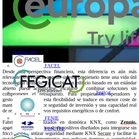
Europacable
FACEL
Desde una perspectiva financiera, esta diferencia es aún más
relevante. Un edificio con un sistema propietario tiene una vida útil
tecnológica limitada. En cambio, un edificio basado en un estándar
abierto puede actualizarse, escalarse y combinar soluciones sin
Fegicat
comprometer el presupuesto. Para propietarios, operadores y
gestores de activos, esta flexibilidad se traduce en menor coste de
mantenimiento, mayor seguridad de inversión y una capacidad real
de respuesta ante nuevos requisitos energéticos o de confort.
FENIE
Fabricantes especializados en domótica KNX, como
Zennio
,
aportan un valor adicional: dispositivos diseñados para integrarse sin
FENITEL
fricciones, garantizar seguridad mediante KNX
Secure
y facilitar la
instalación con herramientas que reducen tiempos y complejidad.