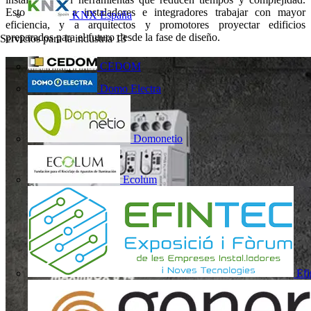
Esto permite a instaladores e integradores trabajar con mayor
KNX España
eficiencia, y a arquitectos y promotores proyectar edificios
preparados para el futuro desde la fase de diseño.
Servicios para la industria
13
CEDOM
Domo Electra
Domonetio
Ecolum
Efi