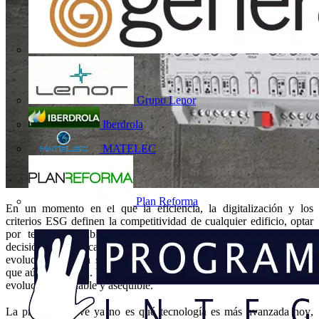
Grupo Lenor
Iberdrola
MATELEC
Plan Reforma
En un momento en el que la eficiencia, la digitalización y los
criterios ESG definen la competitividad de cualquier edificio, optar
por tecnologías abiertas no es una preferencia técnica: es una
decisión
estratégica. Los edificios del futuro serán flexibles,
evolucionarán con sus usuarios y deberán integrarse con sistemas
que aún no existen. Y solo los estándares abiertos permitirán que esa
evolución sea viable y asequible.
La pregunta clave ya no es qué tecnología es más avanzada hoy,