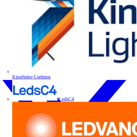
Kingfisher Lighting
LedsC4