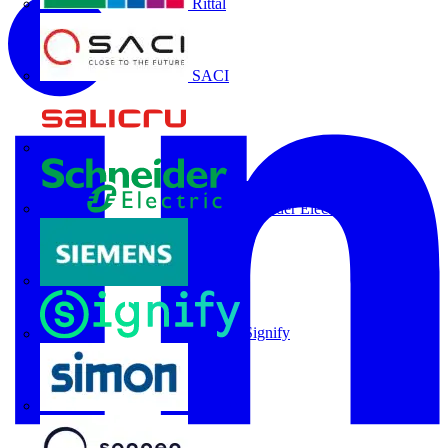
Rittal
SACI
Salicru
Schneider Electric
Siemens
Signify
SIMON