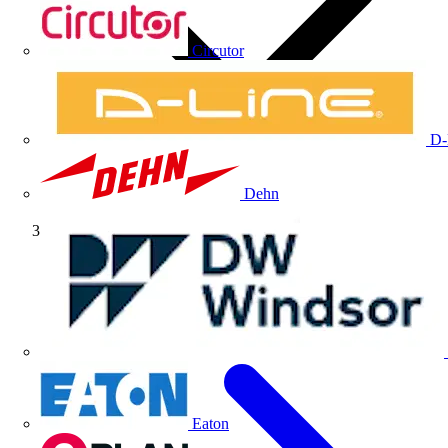
Circutor
D-
Dehn
Sabías qué
Eaton