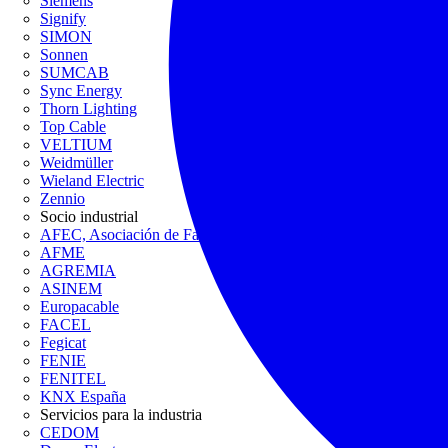
Siemens
Signify
SIMON
Sonnen
SUMCAB
Sync Energy
Thorn Lighting
Top Cable
VELTIUM
Weidmüller
Wieland Electric
Zennio
Socio industrial
AFEC, Asociación de Fabricantes de Equipos de Climatización
AFME
AGREMIA
ASINEM
Europacable
FACEL
Fegicat
FENIE
FENITEL
KNX España
Servicios para la industria
CEDOM