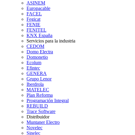
ASINEM
Europacable
FACEL
Fegicat
FENIE
FENITEL
KNX España
Servicios para la industria
CEDOM
Domo Electra
Domonetio
Ecolum
Efintec
GENERA
Grupo Lenor
Iberdrola
MATELEC
Plan Reforma
Programación Integral
REBUILD
Trace Software
Distribuidor
Muntaner Electro
Novelec
Sinelec