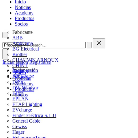
Inicio
Noticias
Academy
Productos
Socios
Fabricante
ABB
Ambilamp
BG Electrical
Brother
CHAUVIN ARNOUX
Iniciar sesión
Registrarse
CHINT
Iniciar sesión
Circutor
Inicio
Registrarse
D-Line
Noticias
Dehn
Academy
DW Windsor
Productos
Eaton
Socios
EPLAN
ETAP Lighting
EVcharge
Finder Eléctrica S.L.U
General Cable
Gewiss
Hager
HellermannTyton