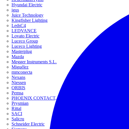
Hyundai Electric
igus
Juice Technology
Kingfisher Lighting
LedsC4
LEDVANCE
Lovato Electric
Luceco Group
Luceco Lighting
Masterplug
Mazda
Megger Instruments S.L.
Miguélez
mmconecta
Nexans
Niessen
ORBIS
Pemsa
PHOENIX CONTACT, S.A.U.
Prysmian
Rittal
SACI
Salicru
Schneider Electric