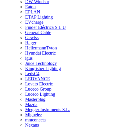
DW Windsor
Eaton
EPLAN
ETAP Lighting
EVcharge
Finder Eléctrica S.L.U
General Cable
Gewiss
Hager
HellermannTyton
Hyundai Electric
igus
Juice Technology
Kingfisher Lighting
LedsC4
LEDVANCE
Lovato Electric
Luceco Group
Luceco Lighting
Masterplug
Mazda
Megger Instruments S.L.
Miguélez
mmconecta
Nexans