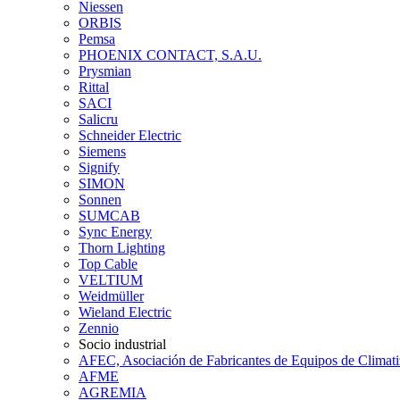
Niessen
ORBIS
Pemsa
PHOENIX CONTACT, S.A.U.
Prysmian
Rittal
SACI
Salicru
Schneider Electric
Siemens
Signify
SIMON
Sonnen
SUMCAB
Sync Energy
Thorn Lighting
Top Cable
VELTIUM
Weidmüller
Wieland Electric
Zennio
Socio industrial
AFEC, Asociación de Fabricantes de Equipos de Climati
AFME
AGREMIA