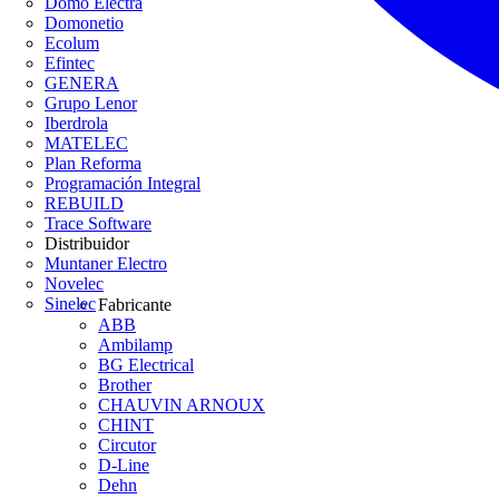
Domo Electra
Domonetio
Ecolum
Efintec
GENERA
Grupo Lenor
Iberdrola
MATELEC
Plan Reforma
Programación Integral
REBUILD
Trace Software
Distribuidor
Muntaner Electro
Novelec
Sinelec
Fabricante
ABB
Ambilamp
BG Electrical
Brother
CHAUVIN ARNOUX
CHINT
Circutor
D-Line
Dehn