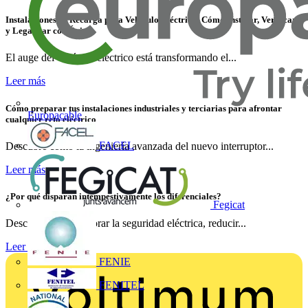
Instalaciones de Recarga para Vehículo Eléctrico: Cómo Instalar, Verificar
y Legalizar con Éxito
El auge del vehículo eléctrico está transformando el...
Leer más
Cómo preparar tus instalaciones industriales y terciarias para afrontar
Europacable
cualquier reto eléctrico
FACEL
Descubre cómo la ingeniería avanzada del nuevo interruptor...
Leer más
¿Por qué disparan intempestivamente los diferenciales?
Fegicat
Descubre cómo mejorar la seguridad eléctrica, reducir...
Leer más
FENIE
FENITEL