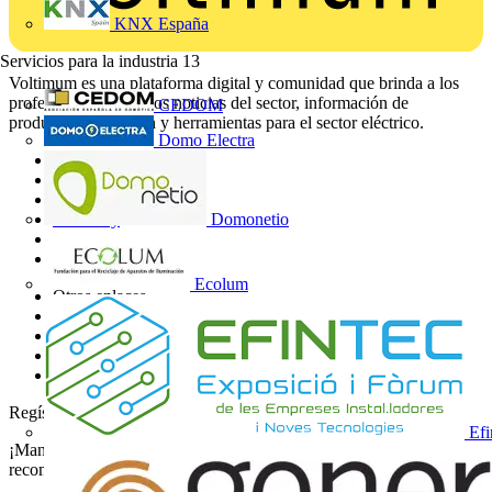
KNX España
Servicios para la industria
13
Voltimum es una plataforma digital y comunidad que brinda a los
profesionales eléctricos noticias del sector, información de
CEDOM
productos, formación y herramientas para el sector eléctrico.
Domo Electra
Mapa del sitio
Inicio
Noticias
Domonetio
Academy
Productos
Socios
Ecolum
Otros enlaces
Sobre Voltimum
Contacto
Catálogos
Grupo Voltimum
Regístrate en Voltimum
Efi
¡Mantente al día con las últimas noticias del sector y gana
recompensas por tus compras eléctricas!