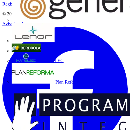
Regístrate aquí
© 2002-
2026
Voltimum
Aviso legal
Grupo Lenor
Iberdrola
MATELEC
Plan Reforma