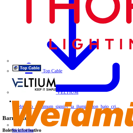
Top Cable
VELTIUM
webinario_voltimum_signify_la_iluminacion_bajo_cri...
Barra lateral
Boletín informativo
Weidmüller