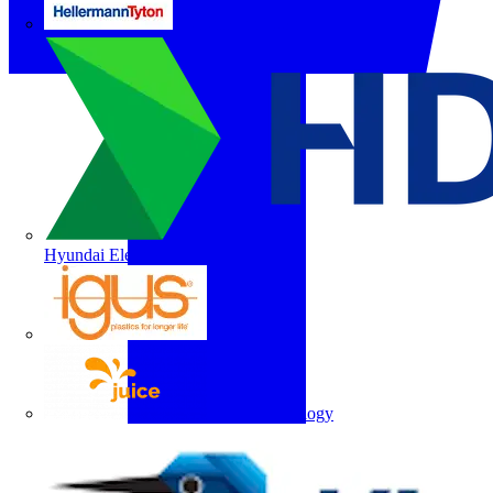
HellermannTyton
Hyundai Electric
igus
Juice Technology