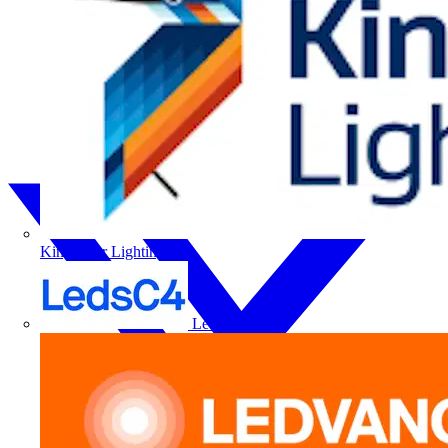
Kingfisher Lighting
LedsC4