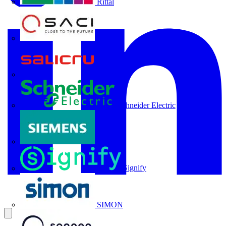
Rittal
SACI
Salicru
Schneider Electric
Siemens
Signify
SIMON