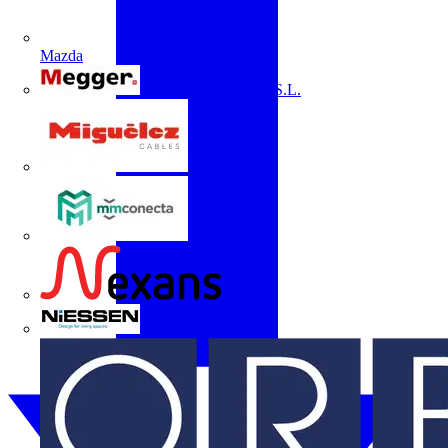
Mazda
Megger Instruments S.L.
Miguélez
mmconecta
Nexans
Niessen