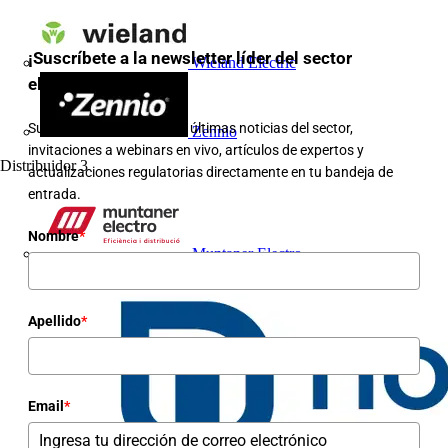
¡Suscríbete a la newsletter líder del sector
Wieland Electric
eléctrico en España!
Suscríbete para recibir las últimas noticias del sector,
Zennio
invitaciones a webinars en vivo, artículos de expertos y
Distribuidor
3
actualizaciones regulatorias directamente en tu bandeja de
entrada.
Nombre
*
Muntaner Electro
Apellido
*
Email
*