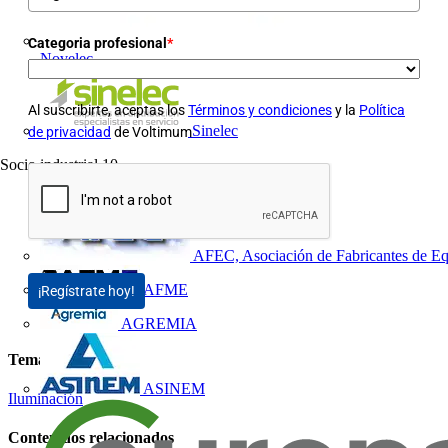
Categoria profesional
*
Novelec
Al suscribirte, aceptas los
Términos y condiciones
y la
Política
Sinelec
de privacidad
de Voltimum
Socio industrial
10
AFEC, Asociación de Fabricantes de Eq
AFME
¡Regístrate hoy!
AGREMIA
Temas
ASINEM
Iluminación
Contenidos relacionados