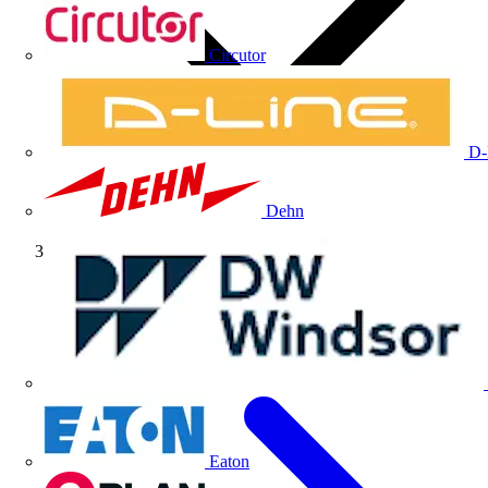
Circutor
D-
Dehn
Webinar completo
Eaton