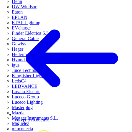
Dehn
DW Windsor
Eaton
EPLAN
ETAP Lighting
EVcharge
Finder Eléctrica S.L.U
General Cable
Gewiss
Hager
HellermannTyton
Hyundai Electric
igus
Juice Technology
Kingfisher Lighting
LedsC4
LEDVANCE
Lovato Electric
Luceco Group
Luceco Lighting
Masterplug
Mazda
Megger Instruments S.L.
Volver a Academia
Miguélez
mmconecta