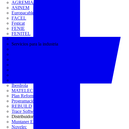
AGREMIA
ASINEM
Europacable
FACEL
Fegicat
FENIE
FENITEL
KNX España
Servicios para la industria
CEDOM
Domo Electra
Domonetio
Ecolum
Efintec
GENERA
Grupo Lenor
Iberdrola
MATELEC
Plan Reforma
Programación Integral
REBUILD
Trace Software
Distribuidor
Muntaner Electro
Novelec