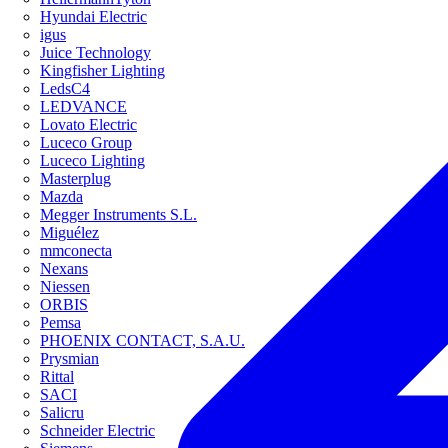
Hyundai Electric
igus
Juice Technology
Kingfisher Lighting
LedsC4
LEDVANCE
Lovato Electric
Luceco Group
Luceco Lighting
Masterplug
Mazda
Megger Instruments S.L.
Miguélez
mmconecta
Nexans
Niessen
ORBIS
Pemsa
PHOENIX CONTACT, S.A.U.
Prysmian
Rittal
SACI
Salicru
Schneider Electric