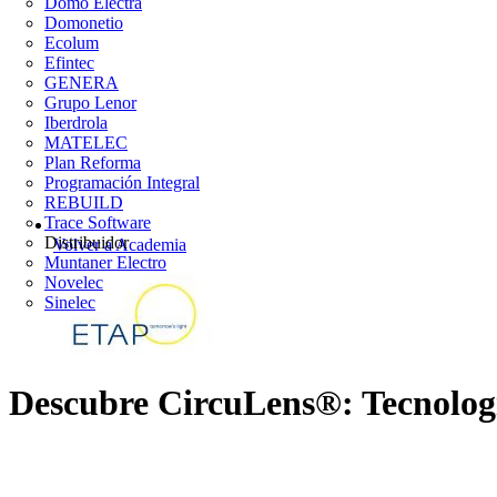
Domo Electra
Domonetio
Ecolum
Efintec
GENERA
Grupo Lenor
Iberdrola
MATELEC
Plan Reforma
Programación Integral
REBUILD
Trace Software
Distribuidor
Volver a Academia
Muntaner Electro
Novelec
Sinelec
Descubre CircuLens®: Tecnología