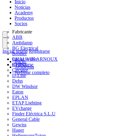
Inicio
Noticias
Academy
Productos
Socios
Fabricante
ABB
Ambilamp
BG Electrical
Iniciar sesión
Registrarse
Brother
CHAUVIN ARNOUX
Iniciar sesión
Inicio
CHINT
Registrarse
Academia
Circutor
Webinar completo
D-Line
Dehn
DW Windsor
Eaton
EPLAN
ETAP Lighting
EVcharge
Finder Eléctrica S.L.U
General Cable
Gewiss
Hager
HellermannTyton