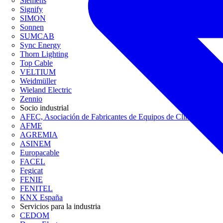
Siemens
Signify
SIMON
Sonnen
SUMCAB
Sync Energy
Thorn Lighting
Top Cable
VELTIUM
Weidmüller
Wieland Electric
Zennio
Socio industrial
AFEC, Asociación de Fabricantes de Equipos de Climatización
AFME
AGREMIA
ASINEM
Europacable
FACEL
Fegicat
FENIE
FENITEL
KNX España
Servicios para la industria
CEDOM