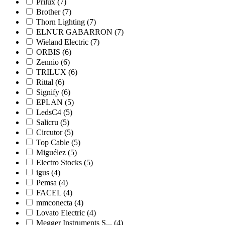
Prilux
(7)
Brother
(7)
Thorn Lighting
(7)
ELNUR GABARRON
(7)
Wieland Electric
(7)
ORBIS
(6)
Zennio
(6)
TRILUX
(6)
Rittal
(6)
Signify
(6)
EPLAN
(5)
LedsC4
(5)
Salicru
(5)
Circutor
(5)
Top Cable
(5)
Miguélez
(5)
Electro Stocks
(5)
igus
(4)
Pemsa
(4)
FACEL
(4)
mmconecta
(4)
Lovato Electric
(4)
Megger Instruments S...
(4)