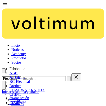
Inicio
Noticias
Academy
Productos
Socios
Fabricante
ABB
Ambilamp
BG Electrical
Brother
CHAUVIN ARNOUX
Iniciar sesión
Registrarse
CHINT
Iniciar sesión
Circutor
Inicio
Registrarse
D-Line
Noticias