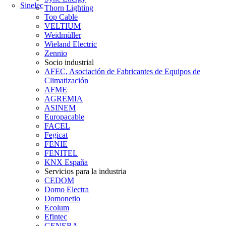
Sinelec
Thorn Lighting
Top Cable
VELTIUM
Weidmüller
Wieland Electric
Zennio
Socio industrial
AFEC, Asociación de Fabricantes de Equipos de
Climatización
AFME
AGREMIA
ASINEM
Europacable
FACEL
Fegicat
FENIE
FENITEL
KNX España
Servicios para la industria
CEDOM
Domo Electra
Domonetio
Ecolum
Efintec
GENERA