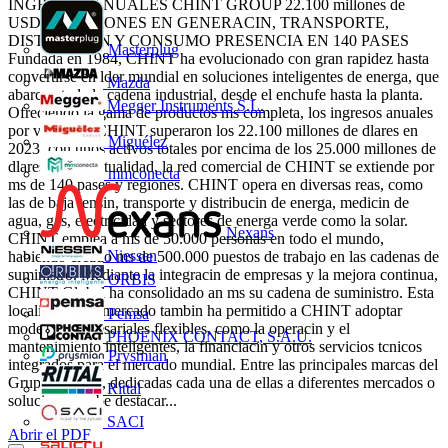
INGRESOS ANUALES CHINT GROUP 22.100 millones de
USD SOLUCIONES EN GENERACIN, TRANSPORTE,
DISTRIBUCIN Y CONSUMO PRESENCIA EN 140 PASES
Masterplug
Fundada en 1984, CHINT ha evolucionado con gran rapidez hasta
convertirse en lder mundial en soluciones inteligentes de energa, que
Mazda
abarcan toda la cadena industrial, desde el enchufe hasta la planta.
Megger Instruments S.L.
Ofreciendo la gama de productos ms completa, los ingresos anuales
por ventas de CHINT superaron los 22.100 millones de dlares en
Miguélez
2023, con unos activos totales por encima de los 25.000 millones de
dlares. En la actualidad, la red comercial de CHINT se extiende por
mmconecta
ms de 140 pases y regiones. CHINT opera en diversas reas, como
las de baja tensin, transporte y distribucin de energa, medicin de
agua, gas, electricidad y sectores de energa verde como la solar.
Nexans
CHINT emplea a ms de 50.000 personas en todo el mundo,
Niessen
habiendo creado ms de 500.000 puestos de trabajo en las cadenas de
suministro. Mediante la integracin de empresas y la mejora continua,
ORBIS
CHINT Global ha consolidado an ms su cadena de suministro. Esta
localizacin del mercado tambin ha permitido a CHINT adoptar
Pemsa
modelos empresariales flexibles, como la operacin y el
PHOENIX CONTACT, S.A.U.
mantenimiento inteligentes, la financiacin y otros servicios tcnicos
Prysmian
integrados para el mercado mundial. Entre las principales marcas del
Grupo CHINT, dedicadas cada una de ellas a diferentes mercados o
Rittal
soluciones, cabe destacar...
SACI
Abrir el PDF