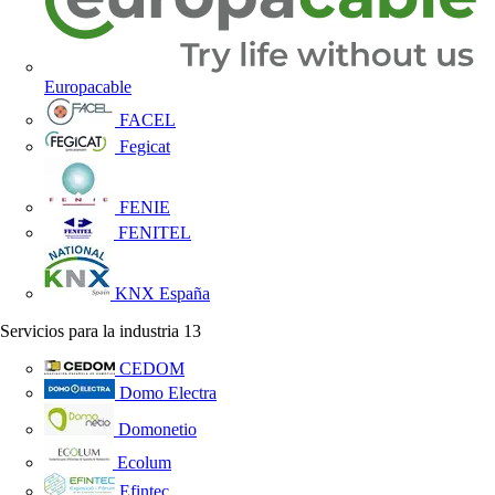
Europacable
FACEL
Fegicat
FENIE
FENITEL
KNX España
Servicios para la industria
13
CEDOM
Domo Electra
Domonetio
Ecolum
Efintec