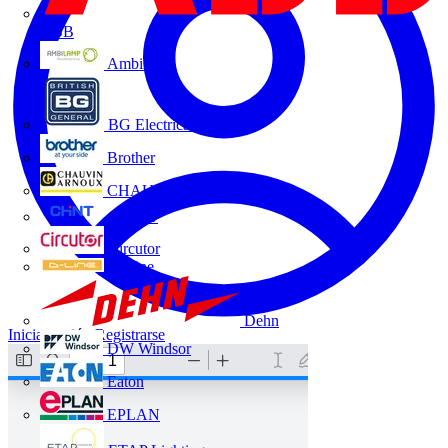
ABB
Ambilamp
BG Electrical
Brother
CHAUVIN ARNOUX
CHINT
Circutor
D-Line
Dehn
Iniciar sesión
Registrarse
DW Windsor
Eaton
EPLAN