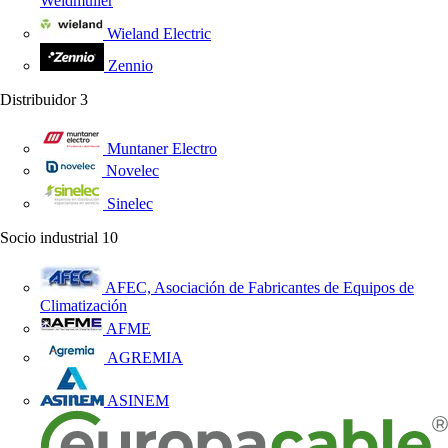
Weidmüller
Wieland Electric
Zennio
Distribuidor
3
Muntaner Electro
Novelec
Sinelec
Socio industrial
10
AFEC, Asociación de Fabricantes de Equipos de
Climatización
AFME
AGREMIA
ASINEM