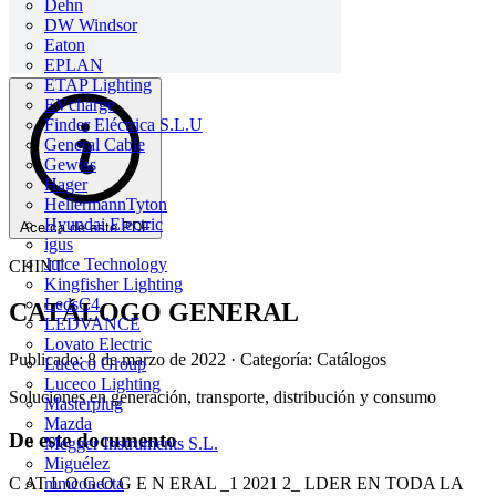
Dehn
DW Windsor
Eaton
EPLAN
ETAP Lighting
EVcharge
Finder Eléctrica S.L.U
General Cable
Gewiss
Hager
HellermannTyton
Hyundai Electric
Acerca de este PDF
igus
Juice Technology
CHINT
Kingfisher Lighting
LedsC4
CATÁLOGO GENERAL
LEDVANCE
Lovato Electric
Publicado: 8 de marzo de 2022
· Categoría: Catálogos
Luceco Group
Luceco Lighting
Soluciones en generación, transporte, distribución y consumo
Masterplug
Mazda
De este documento
Megger Instruments S.L.
Miguélez
C AT L O G O G E N ERAL _1 2021 2_ LDER EN TODA LA
mmconecta