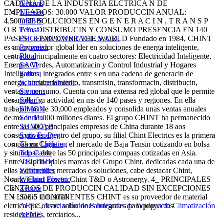
CADENA DE LA INDUSTRIA ELCTRICA N DE
Nexans
EMPLEADOS: 30.000 VALOR PRODUCCIN ANUAL:
Niessen
4.500mill. SOLUCIONES EN G E N E R A C I N , T R A N S P
ORBIS
O R T E , DISTRIBUCIN Y CONSUMO PRESENCIA EN 140
Pemsa
PASES _3 EMPOWER THE WORLD Fundado en 1984, CHINT
PHOENIX CONTACT, S.A.U.
es un proveedor global lder en soluciones de energa inteligente,
Prysmian
centrado principalmente en cuatro sectores: Electricidad Inteligente,
Rittal
Energas Verdes, Automatizacin y Control Industrial y Hogares
SACI
Inteligentes, integrados entre s en una cadena de generacin de
Salicru
energa, almacenamiento, transmisin, transformacin, distribucin,
Schneider Electric
ventas y consumo. Cuenta con una extensa red global que le permite
Siemens
desarrollar su actividad en ms de 140 pases y regiones. En ella
Signify
trabajan ms de 30,000 empleados y consolida unas ventas anuales
SIMON
de ms de 11.000 millones dlares. El grupo CHINT ha permanecido
Sonnen
entre las 500 principales empresas de China durante 18 aos
SUMCAB
consecutivos. Dentro del grupo, su filial Chint Electrics es la primera
Sync Energy
compaa en China en el mercado de Baja Tensin cotizando en bolsa
Thorn Lighting
y situndose entre las 50 principales compaas cotizadas en Asia.
Top Cable
Entre las principales marcas del Grupo Chint, dedicadas cada una de
VELTIUM
ellas a diferentes mercados o soluciones, cabe destacar Chint,
Weidmüller
Noark, Chint Power, Chint T&D o Astronergy. 4_ PRINCIPALES
Wieland Electric
CENTROS DE PRODUCCIN CALIDAD SIN EXCEPCIONES
Zennio
EN LOS 5 CONTINENTES CHINT es su proveedor de material
Socio industrial
elctrico que ofrece soluciones integrales para proyectos
AFEC, Asociación de Fabricantes de Equipos de Climatización
residenciales, terciarios...
AFME