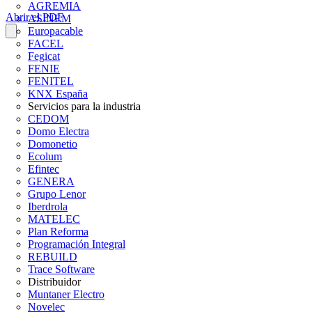
AGREMIA
Abrir el PDF
ASINEM
Europacable
FACEL
Fegicat
FENIE
FENITEL
KNX España
Servicios para la industria
CEDOM
Domo Electra
Domonetio
Ecolum
Efintec
GENERA
Grupo Lenor
Iberdrola
MATELEC
Plan Reforma
Programación Integral
REBUILD
Trace Software
Distribuidor
Muntaner Electro
Novelec