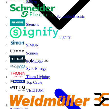
Salicru
Schneider Electric
Siemens
Signify
SIMON
Sonnen
Novedades de producto
SUMCAB
Sync Energy
Thorn Lighting
Top Cable
VELTIUM