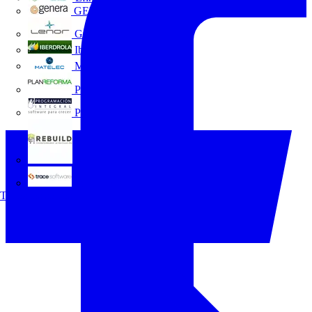
GENERA
Grupo Lenor
Iberdrola
MATELEC
Plan Reforma
Programación Integral
REBUILD
Trace Software
Todos los socios