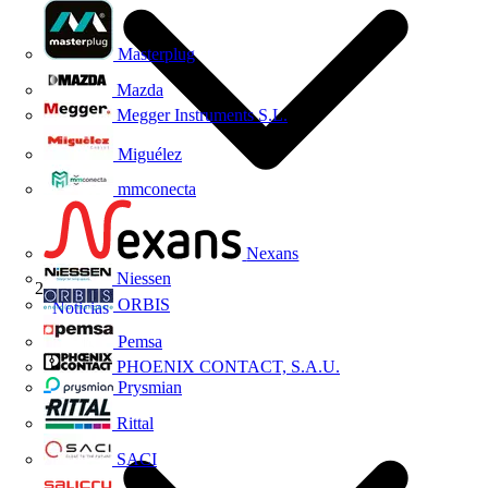
Masterplug
Mazda
Megger Instruments S.L.
Miguélez
mmconecta
Nexans
Niessen
ORBIS
Noticias
Pemsa
PHOENIX CONTACT, S.A.U.
Prysmian
Rittal
SACI