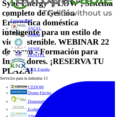
Sync Energy ‘FLOW’, Sistema
completo de Gestión
Energética doméstica
Europacable
FACEL
inteligente para un estilo de
Fegicat
vida sostenible. WEBINAR 22
FENIE
de Mayo - Formación para
FENITEL
Instaladores. ¡RESERVA TU
PLAZA!
KNX España
Servicios para la industria
13
CEDOM
Domo Electra
Domonetio
Ecolum
Efintec