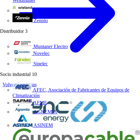
Weidmüller
Wieland Electric
Zennio
Distribuidor
3
Muntaner Electro
Novelec
Sinelec
Socio industrial
10
Volver a Noticias
AFEC, Asociación de Fabricantes de Equipos de
Climatización
AFME
AGREMIA
ASINEM