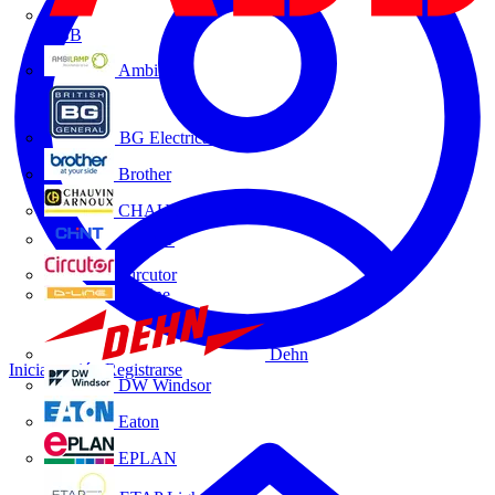
ABB
Ambilamp
BG Electrical
Brother
CHAUVIN ARNOUX
CHINT
Circutor
D-Line
Dehn
Iniciar sesión
Registrarse
DW Windsor
Eaton
EPLAN