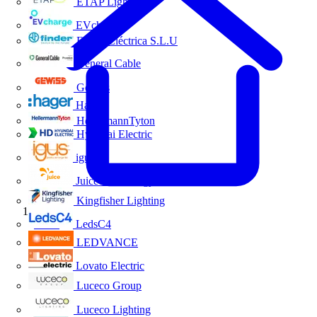
ETAP Lighting
EVcharge
Finder Eléctrica S.L.U
General Cable
Gewiss
Hager
HellermannTyton
Hyundai Electric
igus
Juice Technology
Kingfisher Lighting
Inicio
LedsC4
LEDVANCE
Lovato Electric
Luceco Group
Luceco Lighting