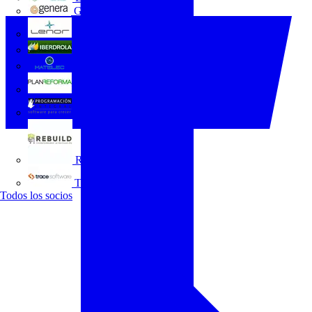
GENERA
Grupo Lenor
Iberdrola
MATELEC
Plan Reforma
Programación Integral
REBUILD
Trace Software
Todos los socios