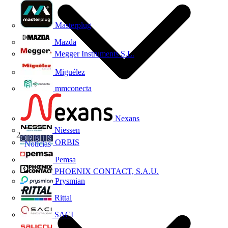
Masterplug
Mazda
Megger Instruments S.L.
Miguélez
mmconecta
Nexans
Niessen
ORBIS
Noticias
Pemsa
PHOENIX CONTACT, S.A.U.
Prysmian
Rittal
SACI