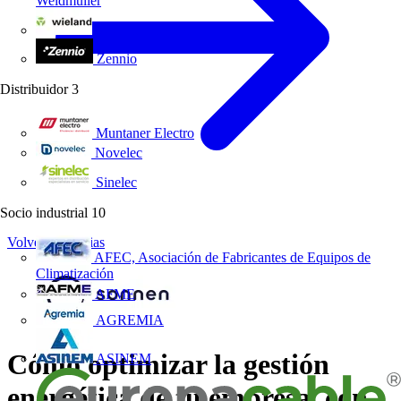
Weidmüller
Wieland Electric
Zennio
Distribuidor
3
Muntaner Electro
Novelec
Sinelec
Socio industrial
10
Volver a Noticias
AFEC, Asociación de Fabricantes de Equipos de
Climatización
AFME
AGREMIA
Cómo optimizar la gestión
ASINEM
energética de tu empresa, con