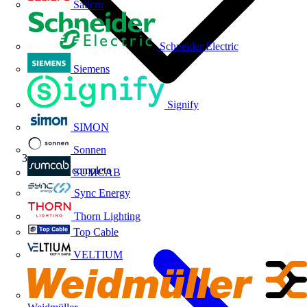
Salicru
Schneider Electric
Siemens
Signify
SIMON
Sonnen
Webinar completo
SUMCAB
Sync Energy
Thorn Lighting
Top Cable
VELTIUM