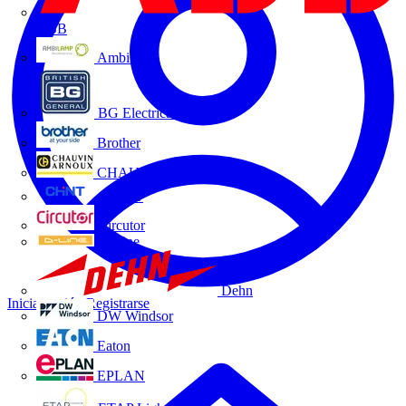
ABB
Ambilamp
BG Electrical
Brother
CHAUVIN ARNOUX
CHINT
Circutor
D-Line
Dehn
Iniciar sesión
Registrarse
DW Windsor
Eaton
EPLAN