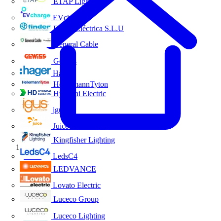
ETAP Lighting
EVcharge
Finder Eléctrica S.L.U
General Cable
Gewiss
Hager
HellermannTyton
Hyundai Electric
igus
Juice Technology
Kingfisher Lighting
Inicio
LedsC4
LEDVANCE
Lovato Electric
Luceco Group
Luceco Lighting