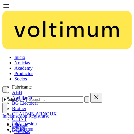
Inicio
Noticias
Academy
Productos
Socios
Fabricante
ABB
Ambilamp
BG Electrical
Brother
CHAUVIN ARNOUX
Iniciar sesión
Registrarse
CHINT
Iniciar sesión
Circutor
Inicio
Registrarse
D-Line
Noticias