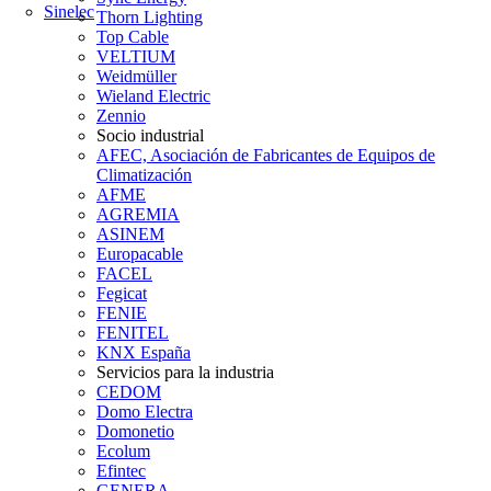
Sinelec
Thorn Lighting
Top Cable
VELTIUM
Weidmüller
Wieland Electric
Zennio
Socio industrial
AFEC, Asociación de Fabricantes de Equipos de
Climatización
AFME
AGREMIA
ASINEM
Europacable
FACEL
Fegicat
FENIE
FENITEL
KNX España
Servicios para la industria
CEDOM
Domo Electra
Domonetio
Ecolum
Efintec
GENERA