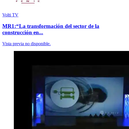
Volti TV
MR1:“La transformación del sector de la
construcción en...
Vista previa no disponible.