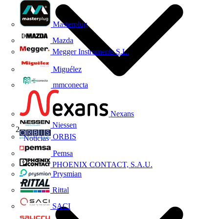
Masterplug
Mazda
Megger Instruments S.L.
Miguélez
mmconecta
Nexans
Niessen
ORBIS
Noticias
Pemsa
PHOENIX CONTACT, S.A.U.
Prysmian
Rittal
SACI