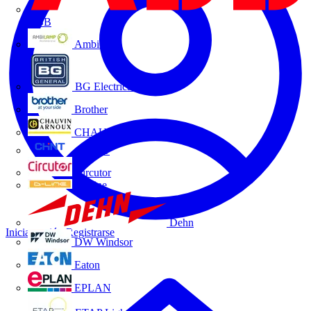
ABB
Ambilamp
BG Electrical
Brother
CHAUVIN ARNOUX
CHINT
Circutor
D-Line
Dehn
Iniciar sesión
Registrarse
DW Windsor
Eaton
EPLAN