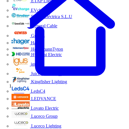
ETAP Lighting
EVcharge
Finder Eléctrica S.L.U
General Cable
Gewiss
Hager
HellermannTyton
Hyundai Electric
igus
Juice Technology
Kingfisher Lighting
Inicio
LedsC4
LEDVANCE
Lovato Electric
Luceco Group
Luceco Lighting