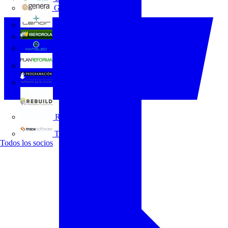
GENERA
Grupo Lenor
Iberdrola
MATELEC
Plan Reforma
Programación Integral
REBUILD
Trace Software
Todos los socios