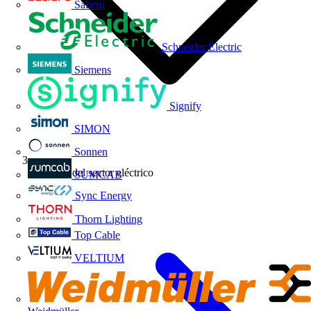
Salicru
Schneider Electric
Siemens
Signify
SIMON
Sonnen
Noticias del sector eléctrico
SUMCAB
Sync Energy
Thorn Lighting
Top Cable
VELTIUM