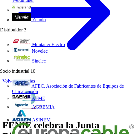
Weidmüller
Wieland Electric
Zennio
Distribuidor
3
Muntaner Electro
Novelec
Sinelec
Socio industrial
10
Volver a Noticias
AFEC, Asociación de Fabricantes de Equipos de
Climatización
AFME
AGREMIA
ASINEM
FENIE celebra la Junta