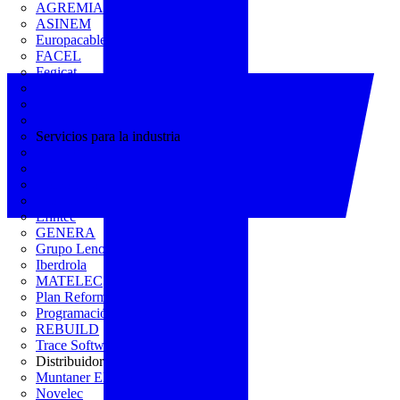
AGREMIA
ASINEM
Europacable
FACEL
Fegicat
FENIE
FENITEL
KNX España
Servicios para la industria
CEDOM
Domo Electra
Domonetio
Ecolum
Efintec
GENERA
Grupo Lenor
Iberdrola
MATELEC
Plan Reforma
Programación Integral
REBUILD
Trace Software
Distribuidor
Muntaner Electro
Novelec