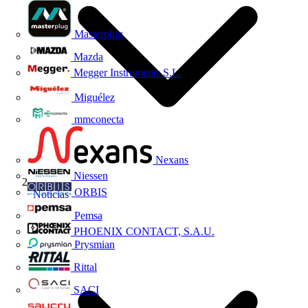
Masterplug
Mazda
Megger Instruments S.L.
Miguélez
mmconecta
Nexans
Niessen
ORBIS
Noticias
Pemsa
PHOENIX CONTACT, S.A.U.
Prysmian
Rittal
SACI