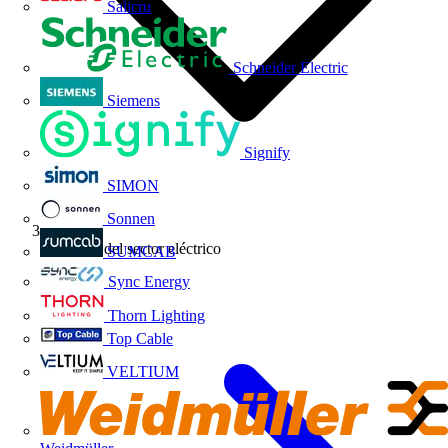
Salicru
Schneider Electric
Siemens
Signify
SIMON
Sonnen
Noticias del sector eléctrico
SUMCAB
Sync Energy
Thorn Lighting
Top Cable
VELTIUM