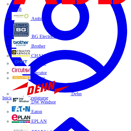
ABB
Ambilamp
BG Electrical
Brother
CHAUVIN ARNOUX
CHINT
Circutor
D-Line
Dehn
Iniciar sesión
Registrarse
DW Windsor
Eaton
EPLAN