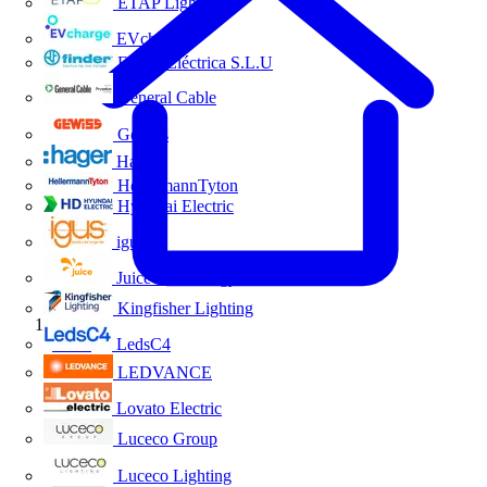
ETAP Lighting
EVcharge
Finder Eléctrica S.L.U
General Cable
Gewiss
Hager
HellermannTyton
Hyundai Electric
igus
Juice Technology
Kingfisher Lighting
Inicio
LedsC4
LEDVANCE
Lovato Electric
Luceco Group
Luceco Lighting