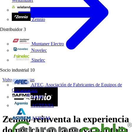
Weidmüller
Wieland Electric
Zennio
Distribuidor
3
Muntaner Electro
Novelec
Sinelec
Socio industrial
10
Volver a Noticias
AFEC, Asociación de Fabricantes de Equipos de
Climatización
AFME
AGREMIA
Zennio reinventa la experiencia
ASINEM
domótica con la nueva pantalla