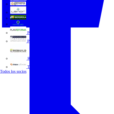
GENERA
Grupo Lenor
Iberdrola
MATELEC
Plan Reforma
Programación Integral
REBUILD
Trace Software
Todos los socios