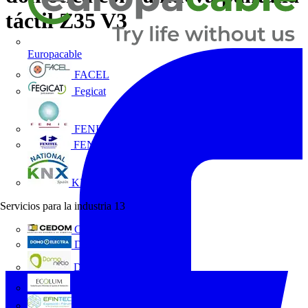
táctil Z35 V3
Europacable
FACEL
Fegicat
FENIE
FENITEL
KNX España
Servicios para la industria
13
CEDOM
Domo Electra
Domonetio
Ecolum
Efintec