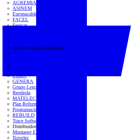
AGREMIA
ASINEM
Europacable
FACEL
Fegicat
FENIE
FENITEL
KNX España
Servicios para la industria
CEDOM
Domo Electra
Domonetio
Ecolum
Efintec
GENERA
Grupo Lenor
Iberdrola
MATELEC
Plan Reforma
Programación Integral
REBUILD
Trace Software
Distribuidor
Muntaner Electro
Novelec