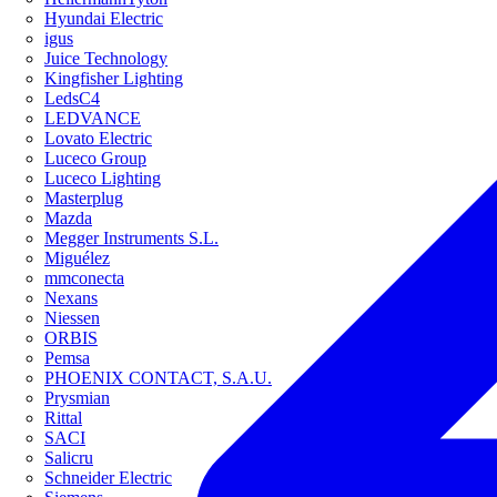
Hyundai Electric
igus
Juice Technology
Kingfisher Lighting
LedsC4
LEDVANCE
Lovato Electric
Luceco Group
Luceco Lighting
Masterplug
Mazda
Megger Instruments S.L.
Miguélez
mmconecta
Nexans
Niessen
ORBIS
Pemsa
PHOENIX CONTACT, S.A.U.
Prysmian
Rittal
SACI
Salicru
Schneider Electric