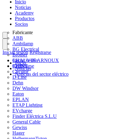
Inicio
Noticias
Academy
Productos
Socios
Fabricante
ABB
Ambilamp
BG Electrical
Iniciar sesión
Registrarse
Brother
CHAUVIN ARNOUX
Iniciar sesión
Inicio
CHINT
Registrarse
Noticias
Circutor
Noticias del sector eléctrico
D-Line
Dehn
DW Windsor
Eaton
EPLAN
ETAP Lighting
EVcharge
Finder Eléctrica S.L.U
General Cable
Gewiss
Hager
HellermannTyton