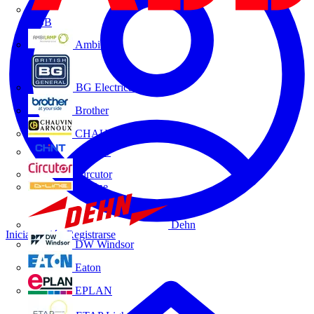
ABB
Ambilamp
BG Electrical
Brother
CHAUVIN ARNOUX
CHINT
Circutor
D-Line
Dehn
Iniciar sesión
Registrarse
DW Windsor
Eaton
EPLAN