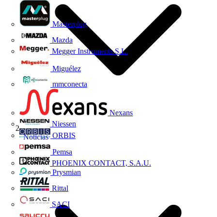
Masterplug
Mazda
Megger Instruments S.L.
Miguélez
mmconecta
Nexans
Niessen
ORBIS
Noticias
Pemsa
PHOENIX CONTACT, S.A.U.
Prysmian
Rittal
SACI