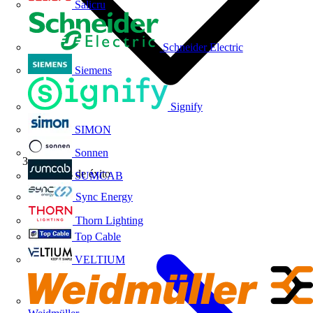
Salicru
Schneider Electric
Siemens
Signify
SIMON
Sonnen
Historias de éxito
SUMCAB
Sync Energy
Thorn Lighting
Top Cable
VELTIUM