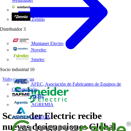
Weidmüller
Wieland Electric
Zennio
Distribuidor
3
Muntaner Electro
Novelec
Sinelec
Socio industrial
10
Volver a Noticias
AFEC, Asociación de Fabricantes de Equipos de
Climatización
AFME
AGREMIA
Schneider Electric recibe
ASINEM
nuevas designaciones Global