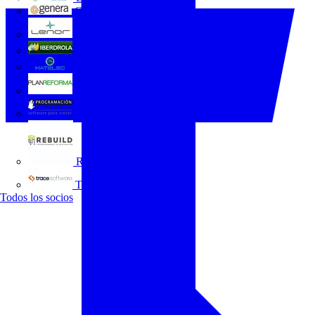
GENERA
Grupo Lenor
Iberdrola
MATELEC
Plan Reforma
Programación Integral
REBUILD
Trace Software
Todos los socios