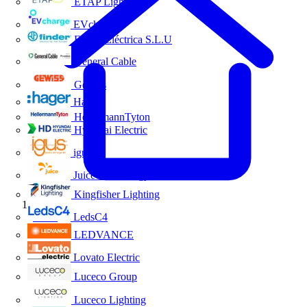
ETAP Lighting
EVcharge
Finder Eléctrica S.L.U
General Cable
Gewiss
Hager
HellermannTyton
Hyundai Electric
igus
Juice Technology
Kingfisher Lighting
Inicio
LedsC4
LEDVANCE
Lovato Electric
Luceco Group
Luceco Lighting