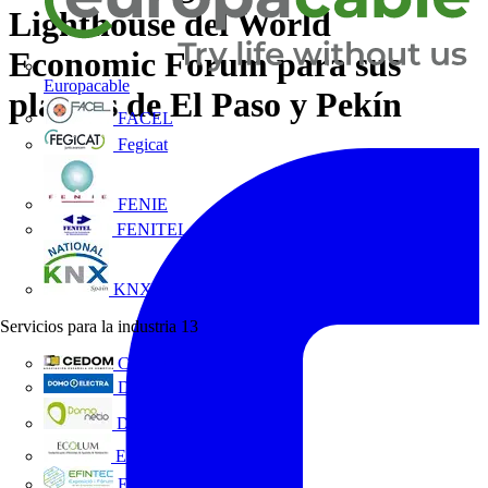
Lighthouse del World
Economic Forum para sus
Europacable
plantas de El Paso y Pekín
FACEL
Fegicat
FENIE
FENITEL
KNX España
Servicios para la industria
13
CEDOM
Domo Electra
Domonetio
Ecolum
Efintec