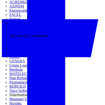
AGREMIA
ASINEM
Europacable
FACEL
Fegicat
FENIE
FENITEL
KNX España
Servicios para la industria
CEDOM
Domo Electra
Domonetio
Ecolum
Efintec
GENERA
Grupo Lenor
Iberdrola
MATELEC
Plan Reforma
Programación Integral
REBUILD
Trace Software
Distribuidor
Muntaner Electro
Novelec