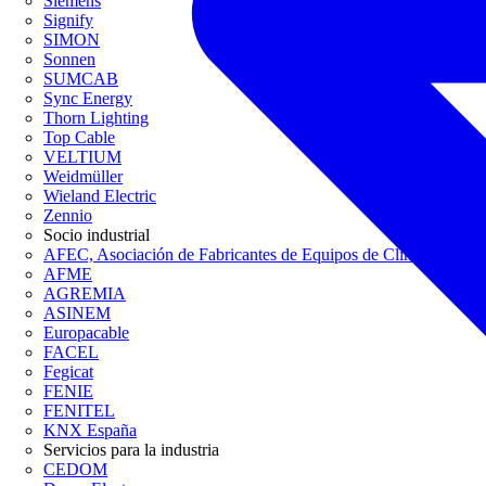
Siemens
Signify
SIMON
Sonnen
SUMCAB
Sync Energy
Thorn Lighting
Top Cable
VELTIUM
Weidmüller
Wieland Electric
Zennio
Socio industrial
AFEC, Asociación de Fabricantes de Equipos de Climatización
AFME
AGREMIA
ASINEM
Europacable
FACEL
Fegicat
FENIE
FENITEL
KNX España
Servicios para la industria
CEDOM