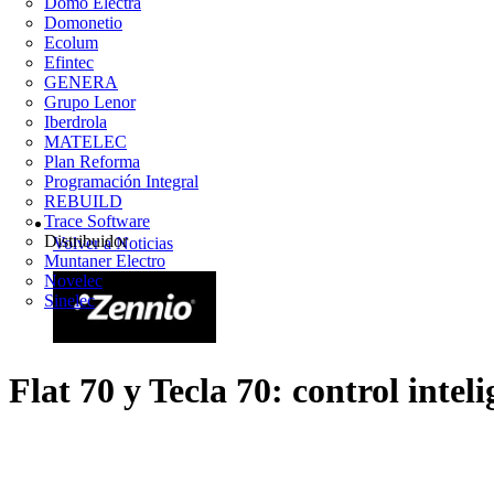
Domo Electra
Domonetio
Ecolum
Efintec
GENERA
Grupo Lenor
Iberdrola
MATELEC
Plan Reforma
Programación Integral
REBUILD
Trace Software
Distribuidor
Volver a Noticias
Muntaner Electro
Novelec
Sinelec
Flat 70 y Tecla 70: control intel