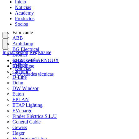
Inicio
Noticias
Academy
Productos
Socios
Fabricante
ABB
Ambilamp
BG Electrical
Iniciar sesión
Registrarse
Brother
CHAUVIN ARNOUX
Iniciar sesión
Inicio
CHINT
Registrarse
Noticias
Circutor
Novedades técnicas
D-Line
Dehn
DW Windsor
Eaton
EPLAN
ETAP Lighting
EVcharge
Finder Eléctrica S.L.U
General Cable
Gewiss
Hager
HellermannTyton