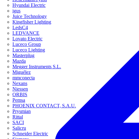
Hyundai Electric
igus
Juice Technology
Kingfisher Lighting
LedsC4
LEDVANCE
Lovato Electric
Luceco Group
Luceco Lighting
Masterplug
Mazda
Megger Instruments S.L.
Miguélez
mmconecta
Nexans
Niessen
ORBIS
Pemsa
PHOENIX CONTACT, S.A.U.
Prysmian
Rittal
SACI
Salicru
Schneider Electric