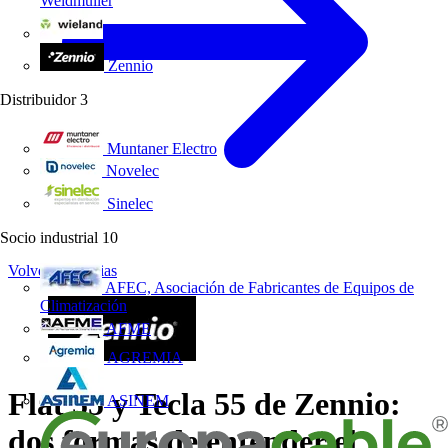
Weidmüller
Wieland Electric
Zennio
Distribuidor
3
Muntaner Electro
Novelec
Sinelec
Socio industrial
10
Volver a Noticias
AFEC, Asociación de Fabricantes de Equipos de
Climatización
AFME
AGREMIA
Flat 55 y Tecla 55 de Zennio:
ASINEM
dos formas de entender el