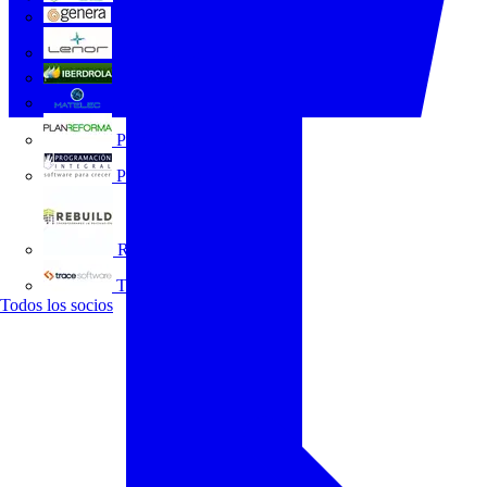
GENERA
Grupo Lenor
Iberdrola
MATELEC
Plan Reforma
Programación Integral
REBUILD
Trace Software
Todos los socios