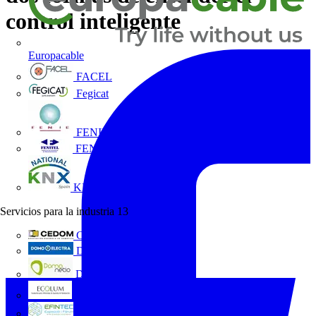
control inteligente
Europacable
FACEL
Fegicat
FENIE
FENITEL
KNX España
Servicios para la industria
13
CEDOM
Domo Electra
Domonetio
Ecolum
Efintec