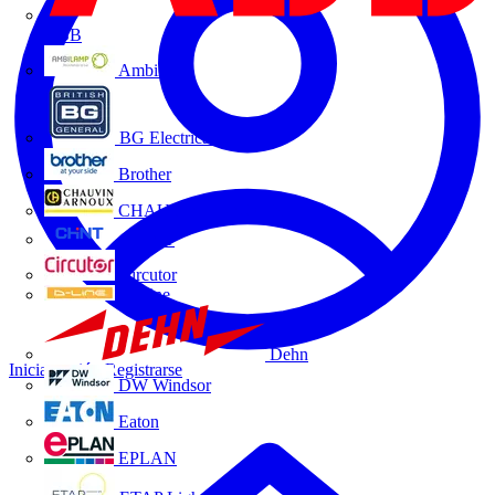
ABB
Ambilamp
BG Electrical
Brother
CHAUVIN ARNOUX
CHINT
Circutor
D-Line
Dehn
Iniciar sesión
Registrarse
DW Windsor
Eaton
EPLAN