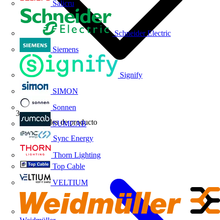
Salicru
Schneider Electric
Siemens
Signify
SIMON
Sonnen
Novedades de producto
SUMCAB
Sync Energy
Thorn Lighting
Top Cable
VELTIUM