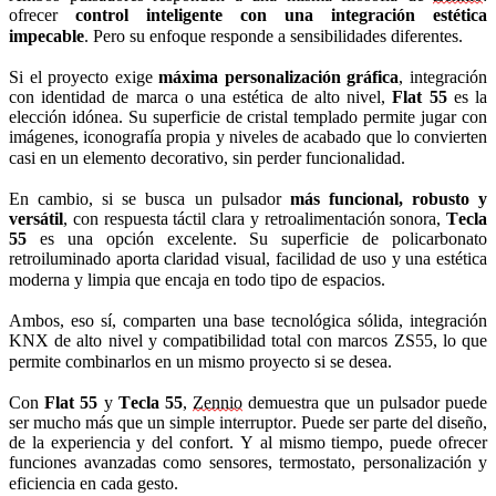
ofrecer 
control inteligente con una integración estética 
impecable
. Pero su enfoque responde a sensibilidades diferentes.
Si el proyecto exige 
máxima personalización gráfica
, integración 
con identidad de marca o una estética de alto nivel, 
Flat 55
 es la 
elección idónea. Su superficie de cristal templado permite jugar con 
imágenes, iconografía propia y niveles de acabado que lo convierten 
casi en un elemento decorativo, sin perder funcionalidad.
En cambio, si se busca un pulsador 
más funcional, robusto y 
versátil
, con respuesta táctil clara y retroalimentación sonora, 
Tecla 
55
 es una opción excelente. Su superficie de policarbonato 
retroiluminado aporta claridad visual, facilidad de uso y una estética 
moderna y limpia que encaja en todo tipo de espacios.
Ambos, eso sí, comparten una base tecnológica sólida, integración 
KNX de alto nivel y compatibilidad total con marcos ZS55, lo que 
permite combinarlos en un mismo proyecto si se desea.
Con 
Flat 55
 y 
Tecla 55
, 
Zennio
 demuestra que un pulsador puede 
ser mucho más que un simple interruptor. Puede ser parte del diseño, 
de la experiencia y del confort. Y al mismo tiempo, puede ofrecer 
funciones avanzadas como sensores, termostato, personalización y 
eficiencia en cada gesto.