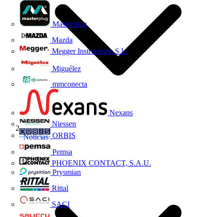
Masterplug
Mazda
Megger Instruments S.L.
Miguélez
mmconecta
Nexans
Niessen
ORBIS
Noticias
Pemsa
PHOENIX CONTACT, S.A.U.
Prysmian
Rittal
SACI