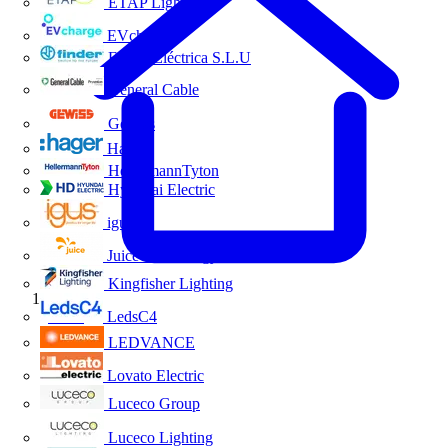
ETAP Lighting
EVcharge
Finder Eléctrica S.L.U
General Cable
Gewiss
Hager
HellermannTyton
Hyundai Electric
igus
Juice Technology
Kingfisher Lighting
Inicio
LedsC4
LEDVANCE
Lovato Electric
Luceco Group
Luceco Lighting