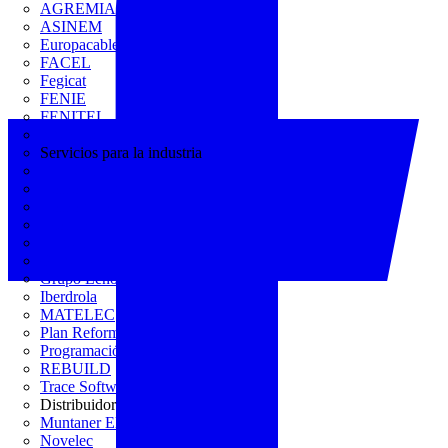
AGREMIA
ASINEM
Europacable
FACEL
Fegicat
FENIE
FENITEL
KNX España
Servicios para la industria
CEDOM
Domo Electra
Domonetio
Ecolum
Efintec
GENERA
Grupo Lenor
Iberdrola
MATELEC
Plan Reforma
Programación Integral
REBUILD
Trace Software
Distribuidor
Muntaner Electro
Novelec