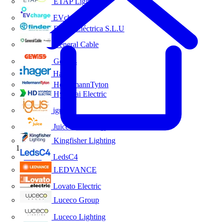
ETAP Lighting
EVcharge
Finder Eléctrica S.L.U
General Cable
Gewiss
Hager
HellermannTyton
Hyundai Electric
igus
Juice Technology
Kingfisher Lighting
Inicio
LedsC4
LEDVANCE
Lovato Electric
Luceco Group
Luceco Lighting