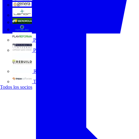
GENERA
Grupo Lenor
Iberdrola
MATELEC
Plan Reforma
Programación Integral
REBUILD
Trace Software
Todos los socios