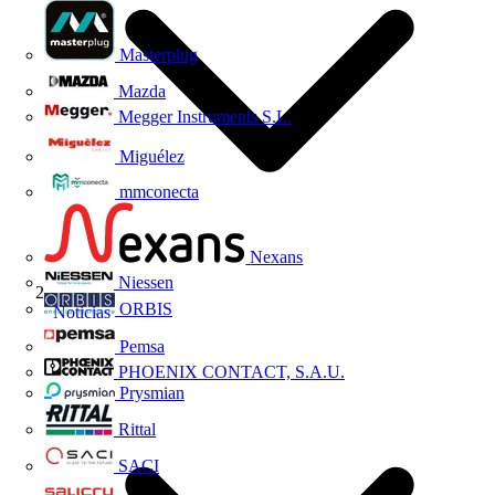
Masterplug
Mazda
Megger Instruments S.L.
Miguélez
mmconecta
Nexans
Niessen
ORBIS
Noticias
Pemsa
PHOENIX CONTACT, S.A.U.
Prysmian
Rittal
SACI