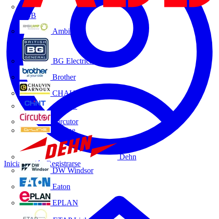
ABB
Ambilamp
BG Electrical
Brother
CHAUVIN ARNOUX
CHINT
Circutor
D-Line
Dehn
Iniciar sesión
Registrarse
DW Windsor
Eaton
EPLAN