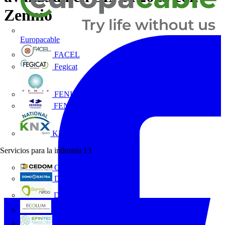
Zennio
Europacable
FACEL
Fegicat
FENIE
FENITEL
KNX España
Servicios para la industria
13
CEDOM
Domo Electra
Domonetio
Ecolum
Efintec