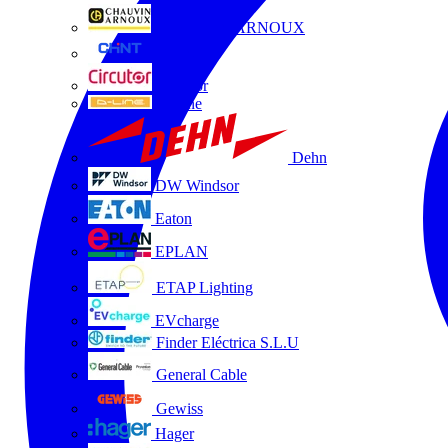
CHAUVIN ARNOUX
CHINT
Circutor
D-Line
Dehn
DW Windsor
Eaton
EPLAN
ETAP Lighting
EVcharge
Finder Eléctrica S.L.U
General Cable
Gewiss
Hager