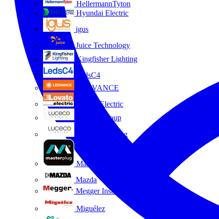
HellermannTyton
Hyundai Electric
igus
Juice Technology
Kingfisher Lighting
LedsC4
LEDVANCE
Lovato Electric
Luceco Group
Luceco Lighting
Masterplug
Mazda
Megger Instruments S.L.
Miguélez