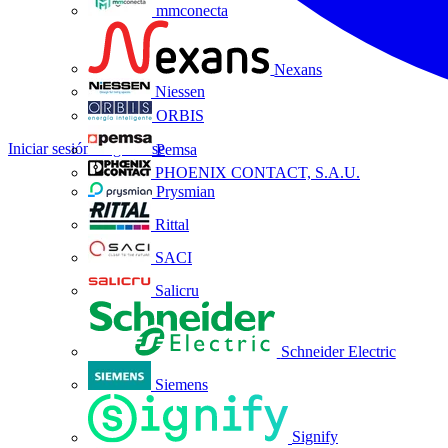
mmconecta
Nexans
Niessen
ORBIS
Iniciar sesión
Registrarse
Pemsa
PHOENIX CONTACT, S.A.U.
Prysmian
Rittal
SACI
Salicru
Schneider Electric
Siemens
Signify