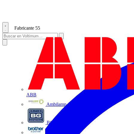
Fabricante
55
ABB
Ambilamp
BG Electrical
Brother