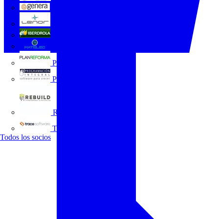
GENERA
Grupo Lenor
Iberdrola
MATELEC
Plan Reforma
Programación Integral
REBUILD
Trace Software
Todos los socios