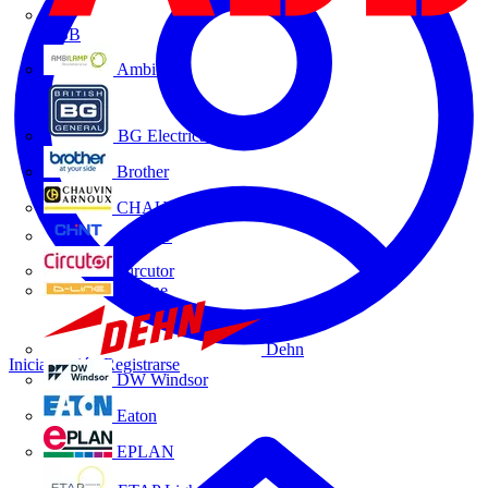
ABB
Ambilamp
BG Electrical
Brother
CHAUVIN ARNOUX
CHINT
Circutor
D-Line
Dehn
Iniciar sesión
Registrarse
DW Windsor
Eaton
EPLAN