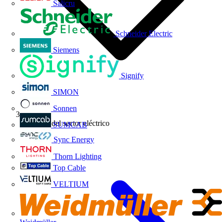
Salicru
Schneider Electric
Siemens
Signify
SIMON
Sonnen
Noticias del sector eléctrico
SUMCAB
Sync Energy
Thorn Lighting
Top Cable
VELTIUM