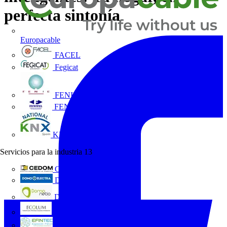
perfecta sintonía
Europacable
FACEL
Fegicat
FENIE
FENITEL
KNX España
Servicios para la industria
13
CEDOM
Domo Electra
Domonetio
Ecolum
Efintec