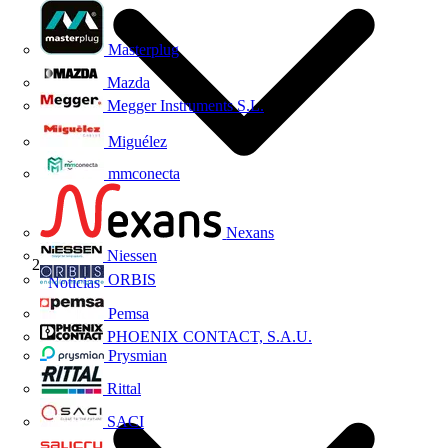
Masterplug
Mazda
Megger Instruments S.L.
Miguélez
mmconecta
Nexans
Niessen
ORBIS
Noticias
Pemsa
PHOENIX CONTACT, S.A.U.
Prysmian
Rittal
SACI