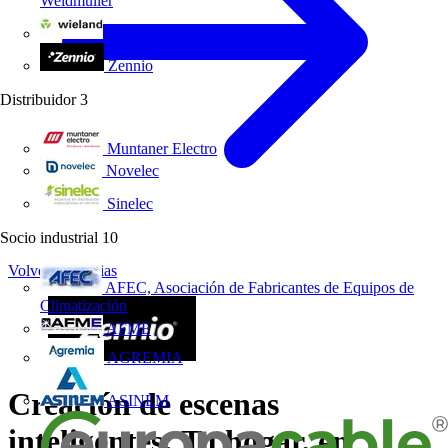
Weidmüller
Wieland Electric
Zennio
Distribuidor
3
Muntaner Electro
Novelec
Sinelec
Socio industrial
10
Volver a Noticias
AFEC, Asociación de Fabricantes de Equipos de
Climatización
AFME
AGREMIA
Creación de escenas
ASINEM
inteligentes: Tu hogar, en