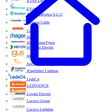
ETAP Lighting
EVcharge
Finder Eléctrica S.L.U
General Cable
Gewiss
Hager
HellermannTyton
Hyundai Electric
igus
Juice Technology
Kingfisher Lighting
Inicio
LedsC4
LEDVANCE
Lovato Electric
Luceco Group
Luceco Lighting