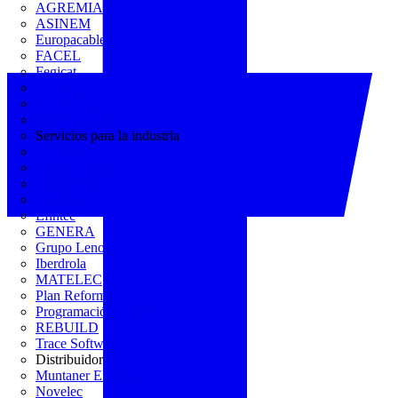
AGREMIA
ASINEM
Europacable
FACEL
Fegicat
FENIE
FENITEL
KNX España
Servicios para la industria
CEDOM
Domo Electra
Domonetio
Ecolum
Efintec
GENERA
Grupo Lenor
Iberdrola
MATELEC
Plan Reforma
Programación Integral
REBUILD
Trace Software
Distribuidor
Muntaner Electro
Novelec