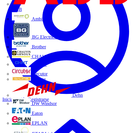
ABB
Ambilamp
BG Electrical
Brother
CHAUVIN ARNOUX
CHINT
Circutor
D-Line
Dehn
Iniciar sesión
Registrarse
DW Windsor
Eaton
EPLAN