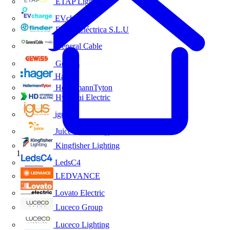
ETAP Lighting
EVcharge
Finder Eléctrica S.L.U
General Cable
Gewiss
Hager
HellermannTyton
Hyundai Electric
igus
Juice Technology
Kingfisher Lighting
Inicio
LedsC4
LEDVANCE
Lovato Electric
Luceco Group
Luceco Lighting