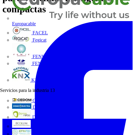
compactas
Europacable
FACEL
Fegicat
FENIE
FENITEL
KNX España
Servicios para la industria
13
CEDOM
Domo Electra
Domonetio
Ecolum
Efintec