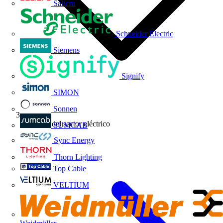
Salicru
Schneider Electric
Siemens
Signify
SIMON
Sonnen
Noticias del sector eléctrico
SUMCAB
Sync Energy
Thorn Lighting
Top Cable
VELTIUM