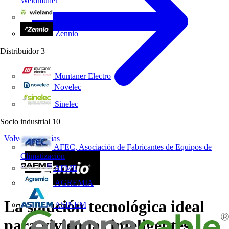
Weidmüller
Wieland Electric
Zennio
Distribuidor
3
Muntaner Electro
Novelec
Sinelec
Socio industrial
10
Volver a Noticias
AFEC, Asociación de Fabricantes de Equipos de
Climatización
AFME
AGREMIA
La solución tecnológica ideal
ASINEM
para viviendas inteligentes