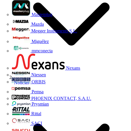
Masterplug
Mazda
Megger Instruments S.L.
Miguélez
mmconecta
Nexans
Niessen
ORBIS
Noticias
Pemsa
PHOENIX CONTACT, S.A.U.
Prysmian
Rittal
SACI