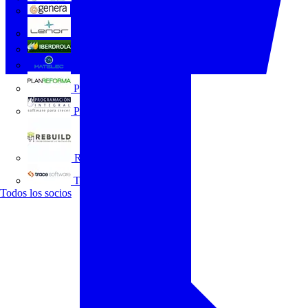
GENERA
Grupo Lenor
Iberdrola
MATELEC
Plan Reforma
Programación Integral
REBUILD
Trace Software
Todos los socios