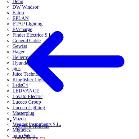
Dehn
DW Windsor
Eaton
EPLAN
ETAP Lighting
EVcharge
Finder Eléctrica S.L.U
General Cable
Gewiss
Hager
HellermannTyton
Hyundai Electric
igus
Juice Technology
Kingfisher Lighting
LedsC4
LEDVANCE
Lovato Electric
Luceco Group
Luceco Lighting
Masterplug
Mazda
Megger Instruments S.L.
Volver a Noticias
Miguélez
mmconecta