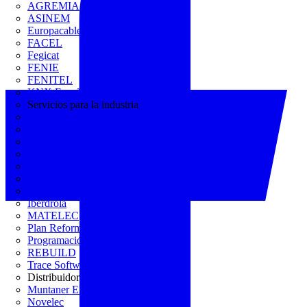
AGREMIA
ASINEM
Europacable
FACEL
Fegicat
FENIE
FENITEL
KNX España
Servicios para la industria
CEDOM
Domo Electra
Domonetio
Ecolum
Efintec
GENERA
Grupo Lenor
Iberdrola
MATELEC
Plan Reforma
Programación Integral
REBUILD
Trace Software
Distribuidor
Muntaner Electro
Novelec