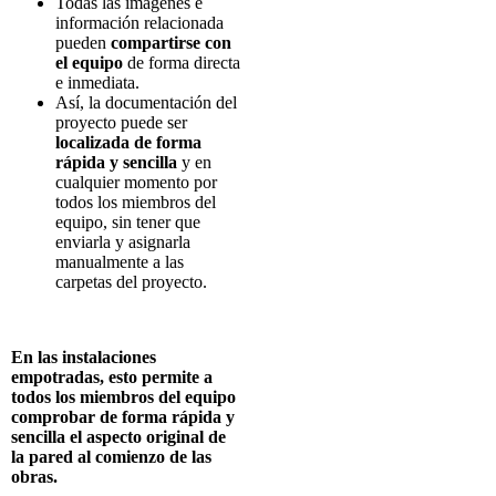
Todas
las
imágenes
e
información
relacionada
pueden
compartirse
con
el
equipo
de forma
directa
e
inmediata
.
Así
, la
documentación
del
proyecto
puede
ser
localizada
de forma
rápida
y
sencilla
y
en
cualquier
momento
por
todos
los
miembros
del
equipo
, sin
tener
que
enviarla
y
asignarla
manualmente
a las
carpetas
del
proyecto
.
En
las
instalaciones
empotradas
,
esto
permite
a
todos
los
miembros
del
equipo
comprobar
de forma
rápida
y
sencilla
el
aspecto
original de
la pared al
comienzo
de las
obras
.