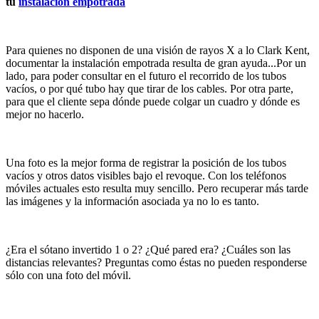
tu
instalación
empotrada
Para
quienes
no
disponen
de
una
visión
de
rayos
X a lo Clark Kent,
documentar
la
instalación
empotrada
resulta
de gran
ayuda
...Por un
lado
, para
poder
consultar
en
el
futuro
el
recorrido
de
los
tubos
vacíos
, o
por
qué
tubo
hay que
tirar
de
los
cables. Por
otra
parte
,
para que
el
cliente
sepa
dónde
puede
colgar
un
cuadro
y
dónde
es
mejor
no
hacerlo
.
Una
foto
es la
mejor
forma de registrar la
posición
de
los
tubos
vacíos
y
otros
datos
visibles
bajo
el
revoque
. Con
los
teléfonos
móviles
actuales
esto
resulta
muy
sencillo
. Pero
recuperar
más
tarde
las
imágenes
y la
información
asociada
ya
no lo es tanto.
¿Era
el
sótano
invertido
1 o 2? ¿
Qué
pared era? ¿
Cuáles
son las
distancias
relevantes
?
Preguntas
como
éstas
no
pueden
responderse
sólo
con
una
foto
del
móvil
.