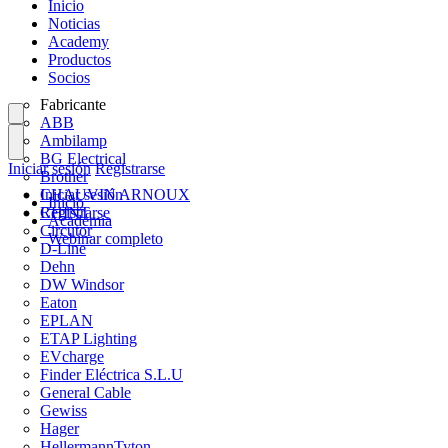
Inicio
Noticias
Academy
Productos
Socios
Fabricante
ABB
Ambilamp
BG Electrical
Iniciar sesión
Registrarse
Brother
CHAUVIN ARNOUX
Iniciar sesión
Inicio
CHINT
Registrarse
Academia
Circutor
Webinar completo
D-Line
Dehn
DW Windsor
Eaton
EPLAN
ETAP Lighting
EVcharge
Finder Eléctrica S.L.U
General Cable
Gewiss
Hager
HellermannTyton