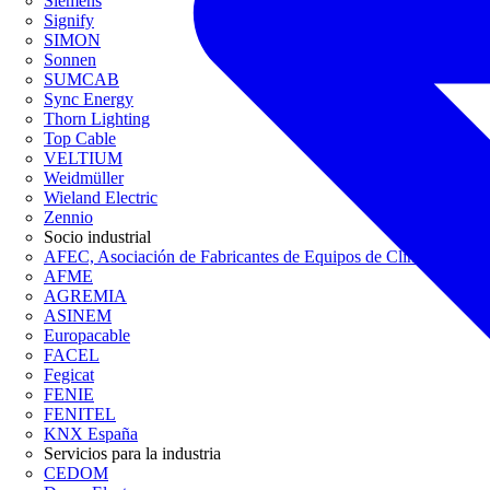
Siemens
Signify
SIMON
Sonnen
SUMCAB
Sync Energy
Thorn Lighting
Top Cable
VELTIUM
Weidmüller
Wieland Electric
Zennio
Socio industrial
AFEC, Asociación de Fabricantes de Equipos de Climatización
AFME
AGREMIA
ASINEM
Europacable
FACEL
Fegicat
FENIE
FENITEL
KNX España
Servicios para la industria
CEDOM