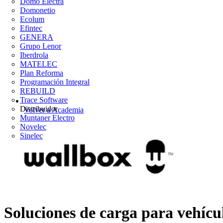
Domo Electra
Domonetio
Ecolum
Efintec
GENERA
Grupo Lenor
Iberdrola
MATELEC
Plan Reforma
Programación Integral
REBUILD
Trace Software
Distribuidor
Volver a Academia
Muntaner Electro
Novelec
Sinelec
Soluciones de carga para vehícul