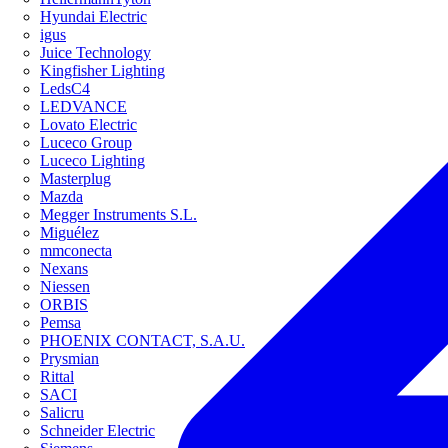
Hyundai Electric
igus
Juice Technology
Kingfisher Lighting
LedsC4
LEDVANCE
Lovato Electric
Luceco Group
Luceco Lighting
Masterplug
Mazda
Megger Instruments S.L.
Miguélez
mmconecta
Nexans
Niessen
ORBIS
Pemsa
PHOENIX CONTACT, S.A.U.
Prysmian
Rittal
SACI
Salicru
Schneider Electric