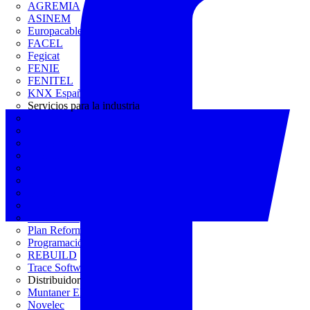
AGREMIA
ASINEM
Europacable
FACEL
Fegicat
FENIE
FENITEL
KNX España
Servicios para la industria
CEDOM
Domo Electra
Domonetio
Ecolum
Efintec
GENERA
Grupo Lenor
Iberdrola
MATELEC
Plan Reforma
Programación Integral
REBUILD
Trace Software
Distribuidor
Muntaner Electro
Novelec