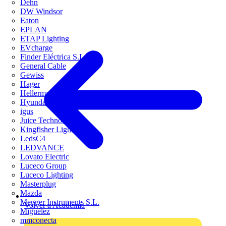
Dehn
DW Windsor
Eaton
EPLAN
ETAP Lighting
EVcharge
Finder Eléctrica S.L.U
General Cable
Gewiss
Hager
HellermannTyton
Hyundai Electric
igus
Juice Technology
Kingfisher Lighting
LedsC4
LEDVANCE
Lovato Electric
Luceco Group
Luceco Lighting
Masterplug
Mazda
Megger Instruments S.L.
Volver a Academia
Miguélez
mmconecta