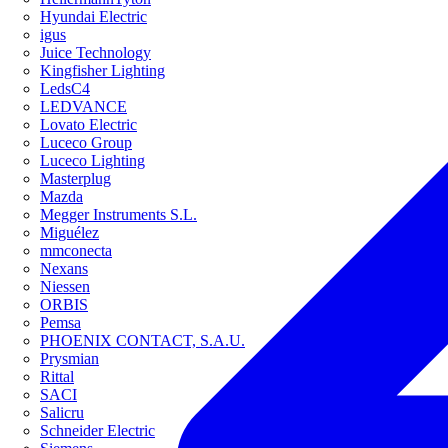
Hyundai Electric
igus
Juice Technology
Kingfisher Lighting
LedsC4
LEDVANCE
Lovato Electric
Luceco Group
Luceco Lighting
Masterplug
Mazda
Megger Instruments S.L.
Miguélez
mmconecta
Nexans
Niessen
ORBIS
Pemsa
PHOENIX CONTACT, S.A.U.
Prysmian
Rittal
SACI
Salicru
Schneider Electric