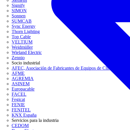
Siemens
Signify
SIMON
Sonnen
SUMCAB
Sync Energy
Thorn Lighting
Top Cable
VELTIUM
Weidmüller
Wieland Electric
Zennio
Socio industrial
AFEC, Asociación de Fabricantes de Equipos de Climatización
AFME
AGREMIA
ASINEM
Europacable
FACEL
Fegicat
FENIE
FENITEL
KNX España
Servicios para la industria
CEDOM