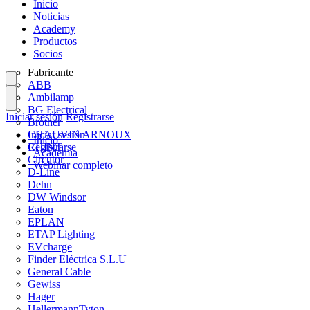
Inicio
Noticias
Academy
Productos
Socios
Fabricante
ABB
Ambilamp
BG Electrical
Iniciar sesión
Registrarse
Brother
CHAUVIN ARNOUX
Iniciar sesión
Inicio
CHINT
Registrarse
Academia
Circutor
Webinar completo
D-Line
Dehn
DW Windsor
Eaton
EPLAN
ETAP Lighting
EVcharge
Finder Eléctrica S.L.U
General Cable
Gewiss
Hager
HellermannTyton