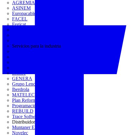
AGREMIA
ASINEM
Europacable
FACEL
Fegicat
FENIE
FENITEL
KNX España
Servicios para la industria
CEDOM
Domo Electra
Domonetio
Ecolum
Efintec
GENERA
Grupo Lenor
Iberdrola
MATELEC
Plan Reforma
Programación Integral
REBUILD
Trace Software
Distribuidor
Muntaner Electro
Novelec