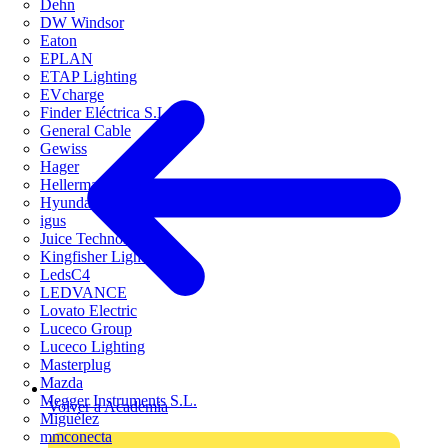
Dehn
DW Windsor
Eaton
EPLAN
ETAP Lighting
EVcharge
Finder Eléctrica S.L.U
General Cable
Gewiss
Hager
HellermannTyton
Hyundai Electric
igus
Juice Technology
Kingfisher Lighting
LedsC4
LEDVANCE
Lovato Electric
Luceco Group
Luceco Lighting
Masterplug
Mazda
Megger Instruments S.L.
Volver a Academia
Miguélez
mmconecta