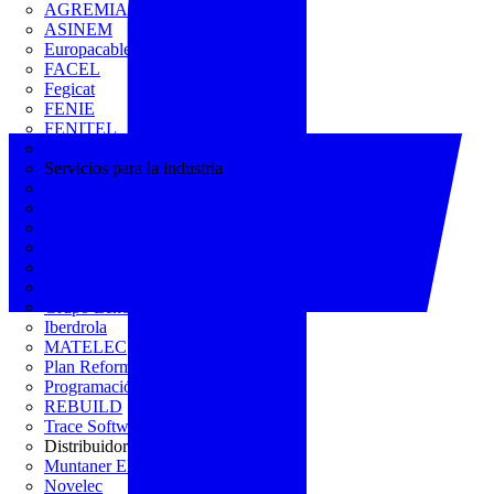
AGREMIA
ASINEM
Europacable
FACEL
Fegicat
FENIE
FENITEL
KNX España
Servicios para la industria
CEDOM
Domo Electra
Domonetio
Ecolum
Efintec
GENERA
Grupo Lenor
Iberdrola
MATELEC
Plan Reforma
Programación Integral
REBUILD
Trace Software
Distribuidor
Muntaner Electro
Novelec