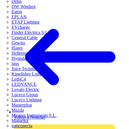
Dehn
DW Windsor
Eaton
EPLAN
ETAP Lighting
EVcharge
Finder Eléctrica S.L.U
General Cable
Gewiss
Hager
HellermannTyton
Hyundai Electric
igus
Juice Technology
Kingfisher Lighting
LedsC4
LEDVANCE
Lovato Electric
Luceco Group
Luceco Lighting
Masterplug
Mazda
Megger Instruments S.L.
Volver a Noticias
Miguélez
mmconecta