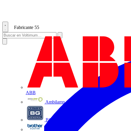
Fabricante
55
ABB
Ambilamp
BG Electrical
Brother