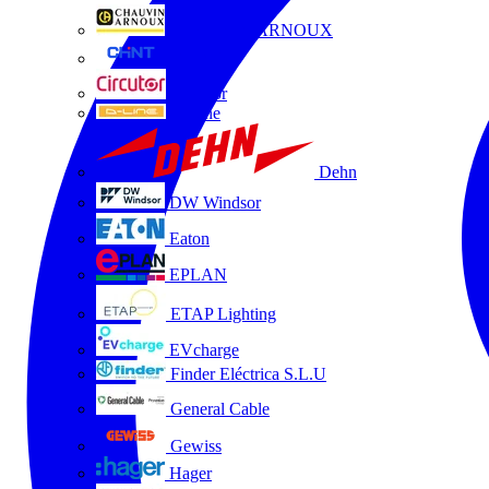
CHAUVIN ARNOUX
CHINT
Circutor
D-Line
Dehn
DW Windsor
Eaton
EPLAN
ETAP Lighting
EVcharge
Finder Eléctrica S.L.U
General Cable
Gewiss
Hager