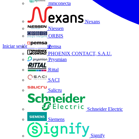
mmconecta
Nexans
Niessen
ORBIS
Iniciar sesión
Registrarse
Pemsa
PHOENIX CONTACT, S.A.U.
Prysmian
Rittal
SACI
Salicru
Schneider Electric
Siemens
Signify