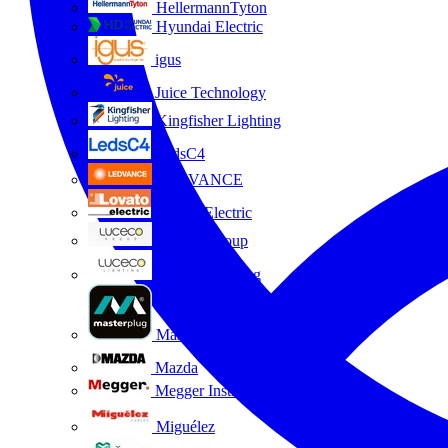
HellermannTyton
Hyundai Electric
igus
Juice Technology
Kingfisher Lighting
LedsC4
LEDVANCE
Lovato Electric
Luceco Group
Luceco Lighting
Masterplug
Mazda
Megger Instruments S.L.
Miguélez