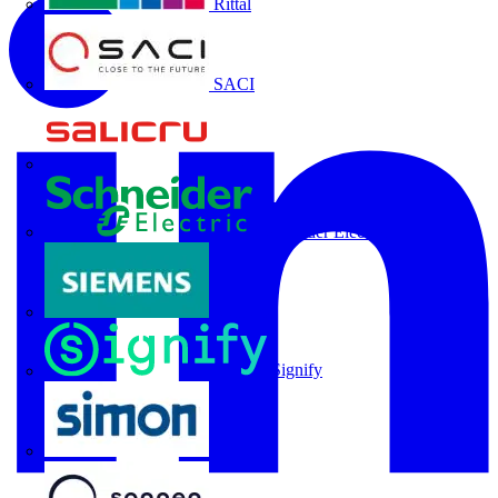
Rittal
SACI
Salicru
Schneider Electric
Siemens
Signify
SIMON