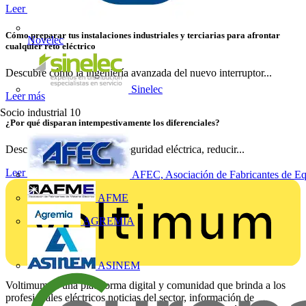
Leer más
Cómo preparar tus instalaciones industriales y terciarias para afrontar
Novelec
cualquier reto eléctrico
Descubre cómo la ingeniería avanzada del nuevo interruptor...
Sinelec
Leer más
Socio industrial
10
¿Por qué disparan intempestivamente los diferenciales?
Descubre cómo mejorar la seguridad eléctrica, reducir...
Leer más
AFEC, Asociación de Fabricantes de Eq
AFME
AGREMIA
ASINEM
Voltimum es una plataforma digital y comunidad que brinda a los
profesionales eléctricos noticias del sector, información de