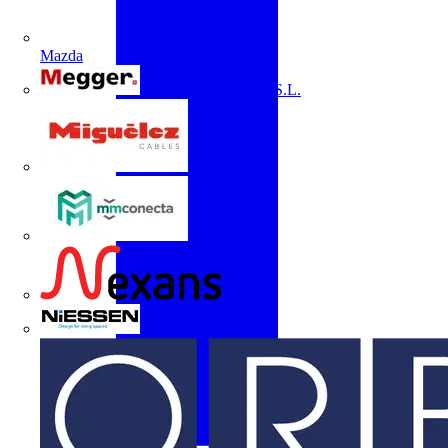
Mazda
Megger Instruments S.L.
Miguélez
mmconecta
Nexans
Niessen