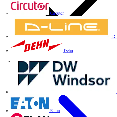
Circutor
D-
Dehn
Webinar completo
Eaton