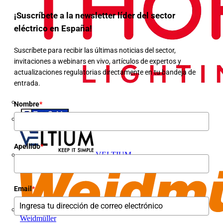
¡Suscríbete a la newsletter líder del sector
eléctrico en España!
Suscríbete para recibir las últimas noticias del sector,
invitaciones a webinars en vivo, artículos de expertos y
actualizaciones regulatorias directamente en tu bandeja de
entrada.
Nombre
*
Top Cable
Apellido
*
VELTIUM
Email
*
Weidmüller