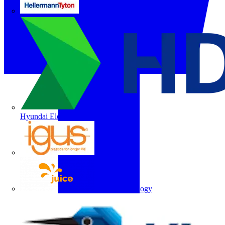
HellermannTyton
Hyundai Electric
igus
Juice Technology