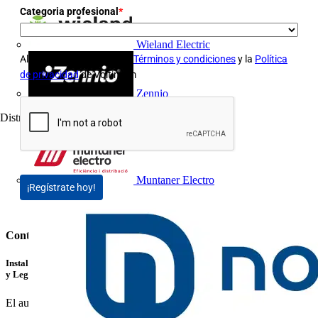
Categoria profesional
*
Wieland Electric
Al suscribirte, aceptas los
Términos y condiciones
y la
Política
de privacidad
de Voltimum
Zennio
Distribuidor
3
Muntaner Electro
¡Regístrate hoy!
Contenidos relacionados
Instalaciones de Recarga para Vehículo Eléctrico: Cómo Instalar, Verificar
y Legalizar con Éxito
El auge del vehículo eléctrico está transformando el...