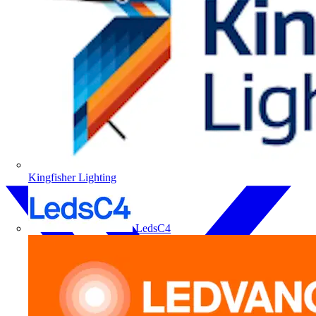
Kingfisher Lighting
LedsC4