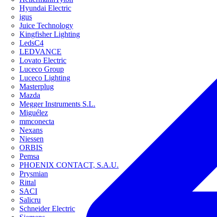
Hyundai Electric
igus
Juice Technology
Kingfisher Lighting
LedsC4
LEDVANCE
Lovato Electric
Luceco Group
Luceco Lighting
Masterplug
Mazda
Megger Instruments S.L.
Miguélez
mmconecta
Nexans
Niessen
ORBIS
Pemsa
PHOENIX CONTACT, S.A.U.
Prysmian
Rittal
SACI
Salicru
Schneider Electric