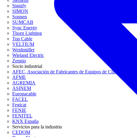
Siemens
Signify
SIMON
Sonnen
SUMCAB
Sync Energy
Thorn Lighting
Top Cable
VELTIUM
Weidmüller
Wieland Electric
Zennio
Socio industrial
AFEC, Asociación de Fabricantes de Equipos de Climatización
AFME
AGREMIA
ASINEM
Europacable
FACEL
Fegicat
FENIE
FENITEL
KNX España
Servicios para la industria
CEDOM