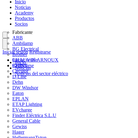
Inicio
Noticias
Academy
Productos
Socios
Fabricante
ABB
Ambilamp
BG Electrical
Iniciar sesión
Registrarse
Brother
CHAUVIN ARNOUX
Iniciar sesión
Inicio
CHINT
Registrarse
Noticias
Circutor
Noticias del sector eléctrico
D-Line
Dehn
DW Windsor
Eaton
EPLAN
ETAP Lighting
EVcharge
Finder Eléctrica S.L.U
General Cable
Gewiss
Hager
HellermannTyton