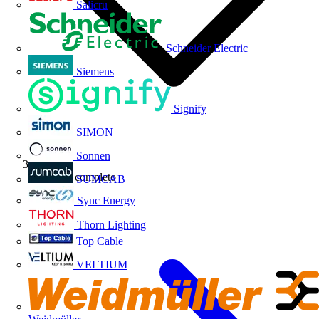
Salicru
Schneider Electric
Siemens
Signify
SIMON
Sonnen
Webinar completo
SUMCAB
Sync Energy
Thorn Lighting
Top Cable
VELTIUM