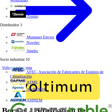
Weidmüller
Wieland Electric
Zennio
Distribuidor
3
Muntaner Electro
Novelec
Sinelec
Socio industrial
10
Volver a Academia
AFEC, Asociación de Fabricantes de Equipos de
Climatización
AFME
AGREMIA
ASINEM
Bornay - Hibridación de