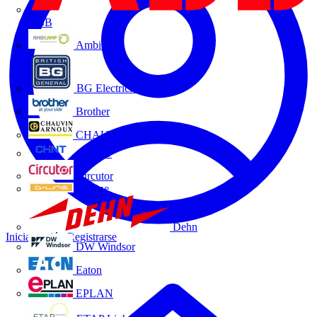
ABB
Ambilamp
BG Electrical
Brother
CHAUVIN ARNOUX
CHINT
Circutor
D-Line
Dehn
Iniciar sesión
Registrarse
DW Windsor
Eaton
EPLAN