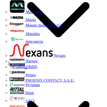
Masterplug
Mazda
Megger Instruments S.L.
Miguélez
mmconecta
Nexans
Niessen
ORBIS
Academia
Pemsa
PHOENIX CONTACT, S.A.U.
Prysmian
Rittal
SACI