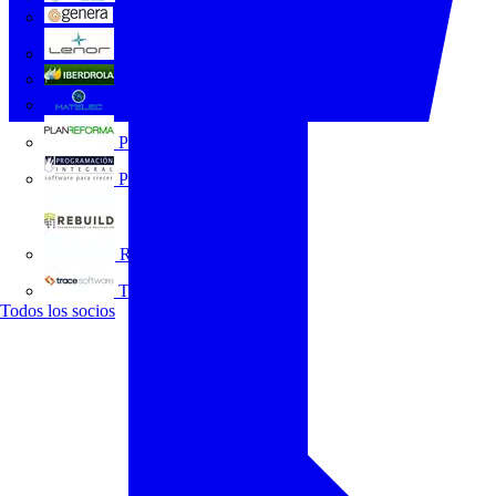
GENERA
Grupo Lenor
Iberdrola
MATELEC
Plan Reforma
Programación Integral
REBUILD
Trace Software
Todos los socios