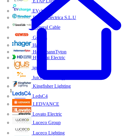
ETAP Lighting
EVcharge
Finder Eléctrica S.L.U
General Cable
Gewiss
Hager
HellermannTyton
Hyundai Electric
igus
Juice Technology
Kingfisher Lighting
Inicio
LedsC4
LEDVANCE
Lovato Electric
Luceco Group
Luceco Lighting