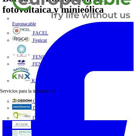
fotovoltaica y minieólica
Europacable
FACEL
Fegicat
FENIE
FENITEL
KNX España
Servicios para la industria
13
CEDOM
Domo Electra
Domonetio
Ecolum
Efintec