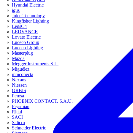
Hyundai Electric
igus
Juice Technology
Kingfisher Lighting
LedsC4
LEDVANCE
Lovato Electric
Luceco Group
Luceco Lighting
Masterplug
Mazda
Megger Instruments S.L.
Miguélez
mmconecta
Nexans
Niessen
ORBIS
Pemsa
PHOENIX CONTACT, S.A.U.
Prysmian
Rittal
SACI
Salicru
Schneider Electric