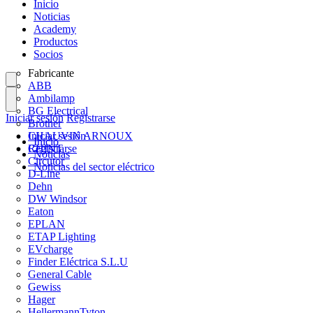
Inicio
Noticias
Academy
Productos
Socios
Fabricante
ABB
Ambilamp
BG Electrical
Iniciar sesión
Registrarse
Brother
CHAUVIN ARNOUX
Iniciar sesión
Inicio
CHINT
Registrarse
Noticias
Circutor
Noticias del sector eléctrico
D-Line
Dehn
DW Windsor
Eaton
EPLAN
ETAP Lighting
EVcharge
Finder Eléctrica S.L.U
General Cable
Gewiss
Hager
HellermannTyton