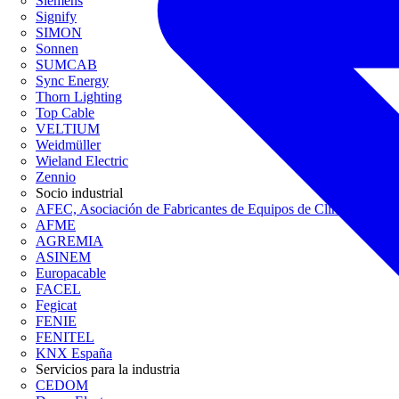
Siemens
Signify
SIMON
Sonnen
SUMCAB
Sync Energy
Thorn Lighting
Top Cable
VELTIUM
Weidmüller
Wieland Electric
Zennio
Socio industrial
AFEC, Asociación de Fabricantes de Equipos de Climatización
AFME
AGREMIA
ASINEM
Europacable
FACEL
Fegicat
FENIE
FENITEL
KNX España
Servicios para la industria
CEDOM